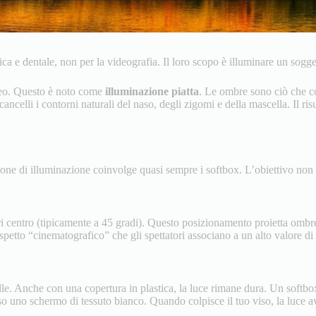
ica e dentale, non per la videografia. Il loro scopo è illuminare un sogg
deo. Questo è noto come
illuminazione piatta
. Le ombre sono ciò che co
ncelli i contorni naturali del naso, degli zigomi e della mascella. Il ris
zione di illuminazione coinvolge quasi sempre i softbox. L’obiettivo non è
ri centro (tipicamente a 45 gradi). Questo posizionamento proietta ombre
aspetto “cinematografico” che gli spettatori associano a un alto valore d
elle. Anche con una copertura in plastica, la luce rimane dura. Un softbo
rso uno schermo di tessuto bianco. Quando colpisce il tuo viso, la luce av