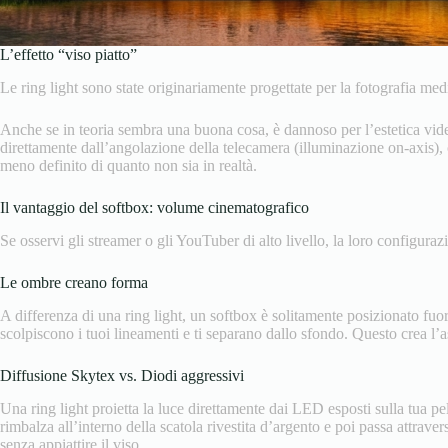
L’effetto “viso piatto”
Le ring light sono state originariamente progettate per la fotografia med
Anche se in teoria sembra una buona cosa, è dannoso per l’estetica vi
direttamente dall’angolazione della telecamera (illuminazione on-axis), ca
meno definito di quanto non sia in realtà.
Il vantaggio del softbox: volume cinematografico
Se osservi gli streamer o gli YouTuber di alto livello, la loro configura
Le ombre creano forma
A differenza di una ring light, un softbox è solitamente posizionato fuo
scolpiscono i tuoi lineamenti e ti separano dallo sfondo. Questo crea l’
Diffusione Skytex vs. Diodi aggressivi
Una ring light proietta la luce direttamente dai LED esposti sulla tua p
rimbalza all’interno della scatola rivestita d’argento e poi passa attrave
senza appiattire il viso.