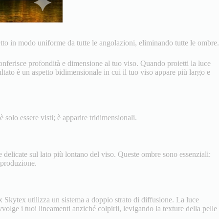
etto in modo uniforme da tutte le angolazioni, eliminando tutte le ombre.
nferisce profondità e dimensione al tuo viso. Quando proietti la luce
ultato è un aspetto bidimensionale in cui il tuo viso appare più largo e
 solo essere visti; è apparire tridimensionali.
 delicate sul lato più lontano del viso. Queste ombre sono essenziali:
i produzione.
x Skytex utilizza un sistema a doppio strato di diffusione. La luce
volge i tuoi lineamenti anziché colpirli, levigando la texture della pelle