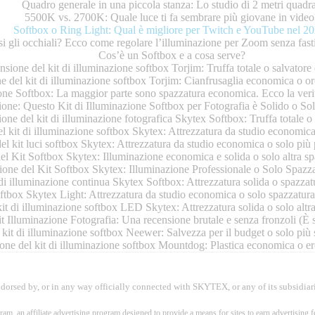
Quadro generale in una piccola stanza: Lo studio di 2 metri quadra
5500K vs. 2700K: Quale luce ti fa sembrare più giovane in video
Softbox o Ring Light: Qual è migliore per Twitch e YouTube nel 2
si gli occhiali? Ecco come regolare l’illuminazione per Zoom senza fastid
Cos’è un Softbox e a cosa serve?
sione del kit di illuminazione softbox Torjim: Truffa totale o salvatore
e del kit di illuminazione softbox Torjim: Cianfrusaglia economica o 
one Softbox: La maggior parte sono spazzatura economica. Ecco la verità
ne: Questo Kit di Illuminazione Softbox per Fotografia è Solido o Solo
one del kit di illuminazione fotografica Skytex Softbox: Truffa totale o
l kit di illuminazione softbox Skytex: Attrezzatura da studio economica
l kit luci softbox Skytex: Attrezzatura da studio economica o solo più
l Kit Softbox Skytex: Illuminazione economica e solida o solo altra spa
one del Kit Softbox Skytex: Illuminazione Professionale o Solo Spazz
di illuminazione continua Skytex Softbox: Attrezzatura solida o spazzat
ftbox Skytex Light: Attrezzatura da studio economica o solo spazzatura
it di illuminazione softbox LED Skytex: Attrezzatura solida o solo altra
 Illuminazione Fotografia: Una recensione brutale e senza fronzoli (È 
kit di illuminazione softbox Neewer: Salvezza per il budget o solo più s
one del kit di illuminazione softbox Mountdog: Plastica economica o e
endorsed by, or in any way officially connected with SKYTEX, or any of its subsidiaries
am, an affiliate advertising program designed to provide a means for sites to earn advertising