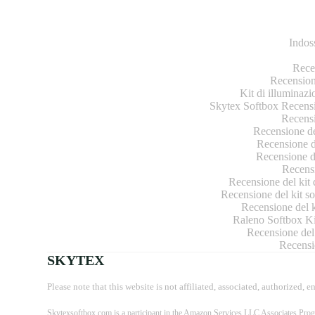
Indos
Recen
Recension
Kit di illuminazi
Skytex Softbox Recensio
Recensi
Recensione de
Recensione de
Recensione de
Recensi
Recensione del kit 
Recensione del kit so
Recensione del k
Raleno Softbox Kit
Recensione del 
Recensi
SKYTEX
Please note that this website is not affiliated, associated, authorized, 
Skytexsoftbox.com
is a participant in the Amazon Services LLC Associates Progr