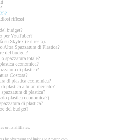
ti
?
025?
iosi riflessi
 del budget?
oro per YouTuber?
 su Skytex (e il resto).
 Altra Spazzatura di Plastica?
 re del budget?
 o spazzatura totale?
 plastica economica?
zzatura di plastica?
atura Costosa?
ura di plastica economica?
 di plastica a buon mercato?
 spazzatura di plastica?
solo plastica economica?)
pazzatura di plastica?
roe del budget?
 or its affiliates.
 fees by advertising and linking to Amazon.com.