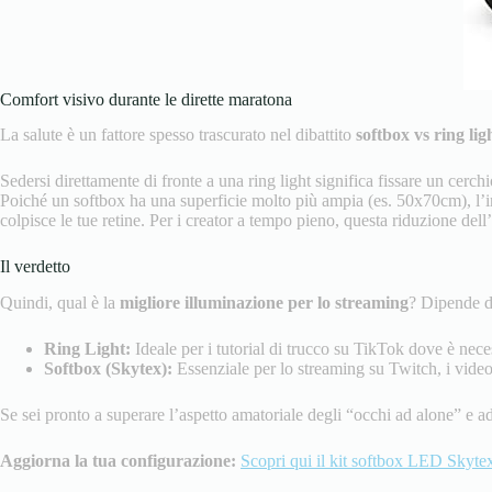
Comfort visivo durante le dirette maratona
La salute è un fattore spesso trascurato nel dibattito
softbox vs ring lig
Sedersi direttamente di fronte a una ring light significa fissare un cer
Poiché un softbox ha una superficie molto più ampia (es. 50x70cm), l’int
colpisce le tue retine. Per i creator a tempo pieno, questa riduzione del
Il verdetto
Quindi, qual è la
migliore illuminazione per lo streaming
? Dipende da
Ring Light:
Ideale per i tutorial di trucco su TikTok dove è nec
Softbox (Skytex):
Essenziale per lo streaming su Twitch, i vide
Se sei pronto a superare l’aspetto amatoriale degli “occhi ad alone” e a
Aggiorna la tua configurazione:
Scopri qui il kit softbox LED Skytex