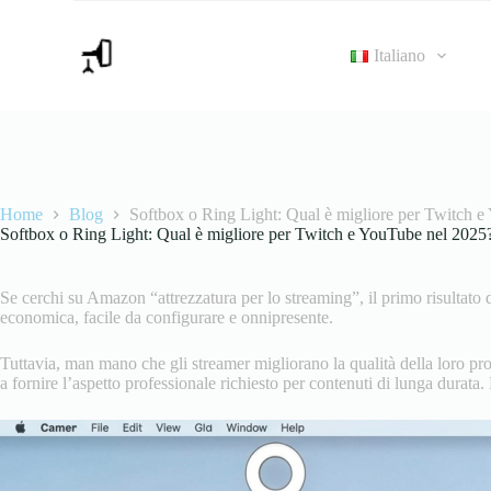
S
a
Italiano
l
t
a
a
l
c
o
n
Home
Blog
Softbox o Ring Light: Qual è migliore per Twitch 
t
Softbox o Ring Light: Qual è migliore per Twitch e YouTube nel 2025
e
n
u
t
Se cerchi su Amazon “attrezzatura per lo streaming”, il primo risultato 
o
economica, facile da configurare e onnipresente.
Tuttavia, man mano che gli streamer migliorano la qualità della loro prod
a fornire l’aspetto professionale richiesto per contenuti di lunga durata