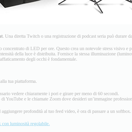
ht
. Una diretta Twitch o una registrazione di podcast seria può durare dal
chio concentrato di LED per ore. Questo crea un notevole stress visivo e 
ensità della luce è distribuita. Fornisce la stessa illuminazione (lumino
l’affaticamento degli occhi è fondamentale.
lla tua piattaforma.
essario vedere chiaramente i pori e girare per meno di 60 secondi.
o di YouTube e le chiamate Zoom dove desideri un’immagine professiona
d aggiungere profondità al tuo feed video, è ora di passare a un softbox.
 con luminosità regolabile.