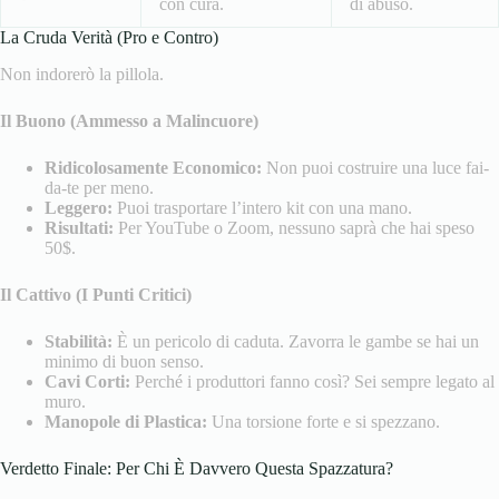
con cura.
di abuso.
La Cruda Verità (Pro e Contro)
Non indorerò la pillola.
Il Buono (Ammesso a Malincuore)
Ridicolosamente Economico:
Non puoi costruire una luce fai-
da-te per meno.
Leggero:
Puoi trasportare l’intero kit con una mano.
Risultati:
Per YouTube o Zoom, nessuno saprà che hai speso
50$.
Il Cattivo (I Punti Critici)
Stabilità:
È un pericolo di caduta. Zavorra le gambe se hai un
minimo di buon senso.
Cavi Corti:
Perché i produttori fanno così? Sei sempre legato al
muro.
Manopole di Plastica:
Una torsione forte e si spezzano.
Verdetto Finale: Per Chi È Davvero Questa Spazzatura?