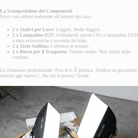
La Scomposizione dei Componenti
Ecco cosa ottieni realmente all’interno del caos:
2 x Stativi per Luce:
Leggeri. Molto leggeri.
2 x Lampadine E27:
Solitamente spirali CFL o lampadine LED
a mais economiche a seconda del lotto.
2 x Teste Softbox:
I riflettori in tessuto.
1 x Borsa per il Trasporto:
Tessuto sottile. Non fidarti della
cerniera.
Lo chiamano professionale. Non lo è. È plastica. Sembra un giocattolo
rispetto agli stativi C. Ma per il prezzo? Esiste.