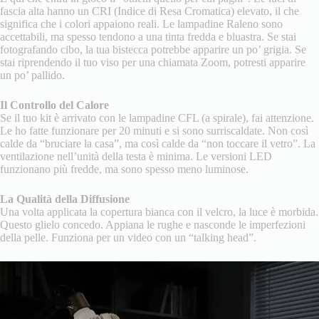
fascia alta hanno un CRI (Indice di Resa Cromatica) elevato, il che
significa che i colori appaiono reali. Le lampadine Raleno sono
accettabili, ma spesso tendono a una tinta fredda e bluastra. Se stai
fotografando cibo, la tua bistecca potrebbe apparire un po’ grigia. Se
stai riprendendo il tuo viso per una chiamata Zoom, potresti apparire
un po’ pallido.
Il Controllo del Calore
Se il tuo kit è arrivato con le lampadine CFL (a spirale), fai attenzione.
Le ho fatte funzionare per 20 minuti e si sono surriscaldate. Non così
calde da “bruciare la casa”, ma così calde da “non toccare il vetro”. La
ventilazione nell’unità della testa è minima. Le versioni LED
funzionano più fredde, ma sono spesso meno luminose.
La Qualità della Diffusione
Una volta applicata la copertura bianca con il velcro, la luce è morbida.
Questo glielo concedo. Appiana le rughe e nasconde le imperfezioni
della pelle. Funziona per un video con un “talking head”.