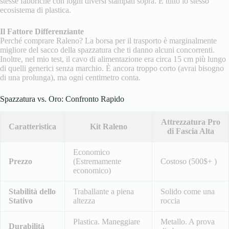
stesse fabbriche con loghi diversi stampati sopra. È tutto lo stesso
ecosistema di plastica.
Il Fattore Differenziante
Perché comprare Raleno? La borsa per il trasporto è marginalmente
migliore del sacco della spazzatura che ti danno alcuni concorrenti.
Inoltre, nel mio test, il cavo di alimentazione era circa 15 cm più lungo
di quelli generici senza marchio. È ancora troppo corto (avrai bisogno
di una prolunga), ma ogni centimetro conta.
Spazzatura vs. Oro: Confronto Rapido
Attrezzatura Pro
Caratteristica
Kit Raleno
di Fascia Alta
Economico
Prezzo
(Estremamente
Costoso (500$+ )
economico)
Stabilità dello
Traballante a piena
Solido come una
Stativo
altezza
roccia
Plastica. Maneggiare
Metallo. A prova
Durabilità