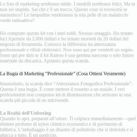
Le foto di marketing sembrano nitide. I modelli sembrano felici. Ma tu
non sei stupido. Sai che c’è un trucco. Questo coso si rovescerà se
starnutisco? Le lampadine renderanno la mia pelle di un malaticcio
verde radioattivo?
Ho comprato questo kit con i miei soldi. Nessun omaggio. Ho testato
luci Aperture da 2.000 dollari e ho testato morsetti da 20 dollari del
negozio di ferramenta. Conosco la differenza tra attrezzatura
professionale e rifiuti elettronici. Non sono qui per venderti un sogno.
Sono qui per dirti se il kit Raleno è una gemma nascosta o solo futuro
materiale da discarica. Apriamo questa scatola.
La Bugia di Marketing “Professionale” (Cosa Ottieni Veramente)
Innanzitutto, la scatola dice “Attrezzatura Fotografica Professionale”.
Questa è una bugia. È come mettere il rossetto a un maiale. I veri
professionisti non comprano kit di illuminazione che arrivano in una
scatola più piccola di un microonde.
La Realtà dell’Unboxing
Quando lo apri, preparati all’odore. Ti colpisce immediatamente—quel
distinto profumo di nylon chimico economico e di pavimento di
fabbrica. L’imballaggio è un disastro di polistirolo che si sbriciola e si
attacca a tutto. È un pasticcio.