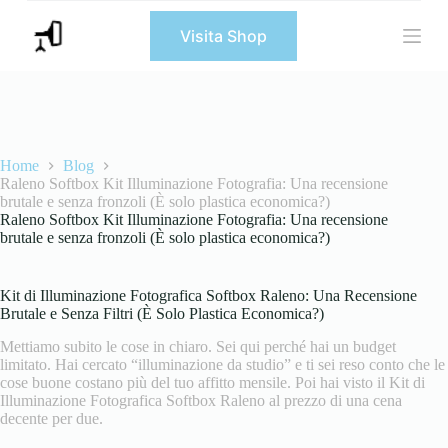
S
Visita Shop
a
l
t
a
a
l
c
o
Home
Blog
n
Raleno Softbox Kit Illuminazione Fotografia: Una recensione
t
brutale e senza fronzoli (È solo plastica economica?)
e
Raleno Softbox Kit Illuminazione Fotografia: Una recensione
n
brutale e senza fronzoli (È solo plastica economica?)
u
t
o
Kit di Illuminazione Fotografica Softbox Raleno: Una Recensione
Brutale e Senza Filtri (È Solo Plastica Economica?)
Mettiamo subito le cose in chiaro. Sei qui perché hai un budget
limitato. Hai cercato “illuminazione da studio” e ti sei reso conto che le
cose buone costano più del tuo affitto mensile. Poi hai visto il Kit di
Illuminazione Fotografica Softbox Raleno al prezzo di una cena
decente per due.