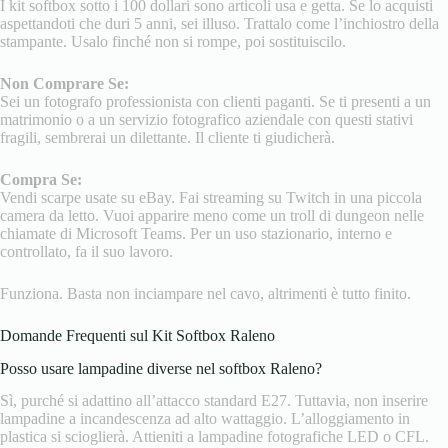
I kit softbox sotto i 100 dollari sono articoli usa e getta. Se lo acquisti
aspettandoti che duri 5 anni, sei illuso. Trattalo come l’inchiostro della
stampante. Usalo finché non si rompe, poi sostituiscilo.
Non Comprare Se:
Sei un fotografo professionista con clienti paganti. Se ti presenti a un
matrimonio o a un servizio fotografico aziendale con questi stativi
fragili, sembrerai un dilettante. Il cliente ti giudicherà.
Compra Se:
Vendi scarpe usate su eBay. Fai streaming su Twitch in una piccola
camera da letto. Vuoi apparire meno come un troll di dungeon nelle
chiamate di Microsoft Teams. Per un uso stazionario, interno e
controllato, fa il suo lavoro.
Funziona. Basta non inciampare nel cavo, altrimenti è tutto finito.
Domande Frequenti sul Kit Softbox Raleno
Posso usare lampadine diverse nel softbox Raleno?
Sì, purché si adattino all’attacco standard E27. Tuttavia, non inserire
lampadine a incandescenza ad alto wattaggio. L’alloggiamento in
plastica si scioglierà. Attieniti a lampadine fotografiche LED o CFL.