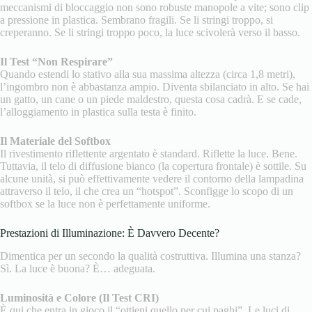
meccanismi di bloccaggio non sono robuste manopole a vite; sono clip
a pressione in plastica. Sembrano fragili. Se li stringi troppo, si
creperanno. Se li stringi troppo poco, la luce scivolerà verso il basso.
Il Test “Non Respirare”
Quando estendi lo stativo alla sua massima altezza (circa 1,8 metri),
l’ingombro non è abbastanza ampio. Diventa sbilanciato in alto. Se hai
un gatto, un cane o un piede maldestro, questa cosa cadrà. E se cade,
l’alloggiamento in plastica sulla testa è finito.
Il Materiale del Softbox
Il rivestimento riflettente argentato è standard. Riflette la luce. Bene.
Tuttavia, il telo di diffusione bianco (la copertura frontale) è sottile. Su
alcune unità, si può effettivamente vedere il contorno della lampadina
attraverso il telo, il che crea un “hotspot”. Sconfigge lo scopo di un
softbox se la luce non è perfettamente uniforme.
Prestazioni di Illuminazione: È Davvero Decente?
Dimentica per un secondo la qualità costruttiva. Illumina una stanza?
Sì. La luce è buona? È… adeguata.
Luminosità e Colore (Il Test CRI)
È qui che entra in gioco il “ottieni quello per cui paghi”. Le luci di