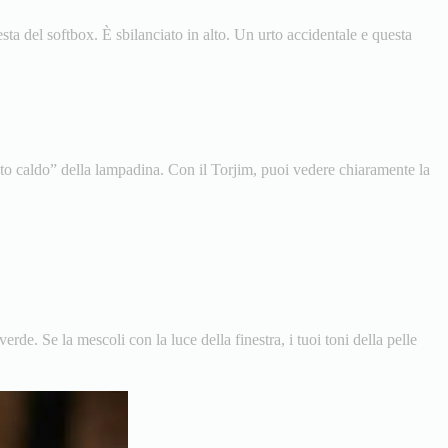
sta del softbox. È sbilanciato in alto. Un urto accidentale e questa
nto caldo” della lampadina. Con il Torjim, puoi vedere chiaramente la
de. Se la mescoli con la luce della finestra, i tuoi toni della pelle