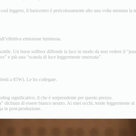
osì leggero, il baricentro è pericolosamente alto una volta montata la te
ull’effettiva emissione luminosa.
 sottile. Un buon softbox diffonde la luce in modo da non vedere il “pu
ox” e più una “scatola di luce leggermente smorzata”.
alenti a 85W). Le ho collegate.
ing significativo, il che è sorprendente per questo prezzo.
dichiara di essere bianco neutro. Ai miei occhi, tende leggermente al ver
ga in post-produzione.