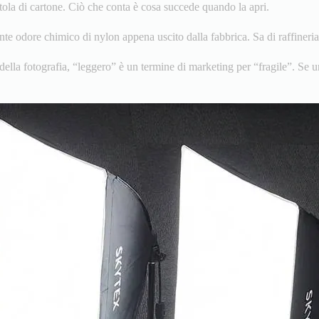
tola di cartone. Ciò che conta è cosa succede quando la apri.
ente odore chimico di nylon appena uscito dalla fabbrica. Sa di raffiner
della fotografia, “leggero” è un termine di marketing per “fragile”. S