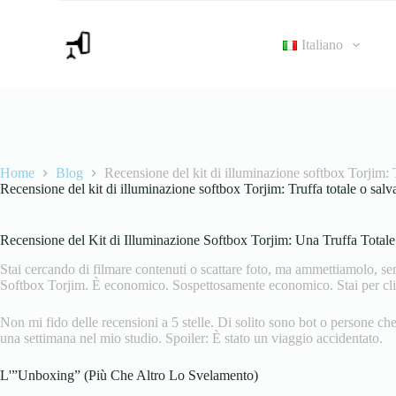
S
a
Italiano
l
t
a
a
l
c
o
n
Home
Blog
Recensione del kit di illuminazione softbox Torjim: T
t
Recensione del kit di illuminazione softbox Torjim: Truffa totale o salv
e
n
u
t
Recensione del Kit di Illuminazione Softbox Torjim: Una Truffa Total
o
Stai cercando di filmare contenuti o scattare foto, ma ammettiamolo, sem
Softbox Torjim. È economico. Sospettosamente economico. Stai per clicc
Non mi fido delle recensioni a 5 stelle. Di solito sono bot o persone ch
una settimana nel mio studio. Spoiler: È stato un viaggio accidentato.
L'”Unboxing” (Più Che Altro Lo Svelamento)