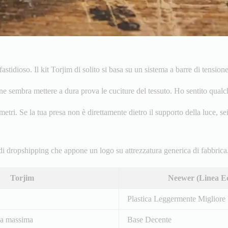
tidioso. Il kit Torjim di solito si basa su un sistema a barre di tensio
one sembra mettere a dura prova le cuciture del tessuto. Ho sentito qualc
tri. Se la tua presa non è direttamente dietro il supporto della luce, s
di dropshipping che appone un logo su attrezzatura generica di fabbric
Torjim
Neewer (Linea E
Plastica Leggermente Migliore
zza massima
Base Decente