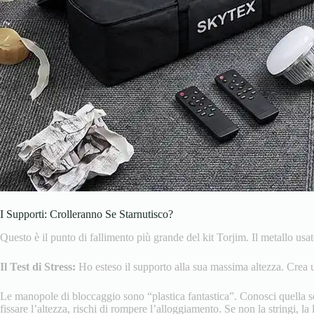
I Supporti: Crolleranno Se Starnutisco?
Questo è il punto di fallimento più grande del kit Torjim. Il metallo usat
Il Test di Stress:
Ho esteso il supporto alla sua massima altezza. Crea u
Le manopole di bloccaggio sono “plastica fantastica”. Conosci quella sen
fissare l’altezza, rischi di rompere l’alloggiamento. Se non la stringi, la 