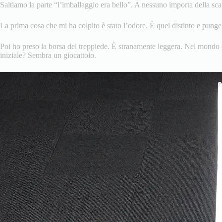
Saltiamo la parte “l’imballaggio era bello”. A nessuno importa della sca
La prima cosa che mi ha colpito è stato l’odore. È quel distinto e pung
Poi ho preso la borsa del treppiede. È stranamente leggera. Nel mondo 
iniziale? Sembra un giocattolo.