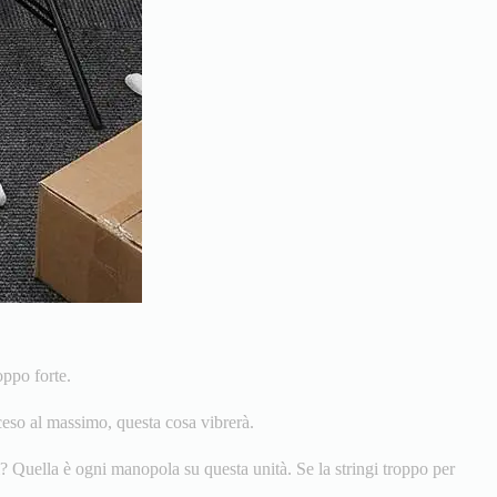
oppo forte.
ceso al massimo, questa cosa vibrerà.
? Quella è ogni manopola su questa unità. Se la stringi troppo per