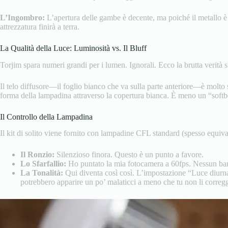
L’Ingombro:
L’apertura delle gambe è decente, ma poiché il metallo è c
attrezzatura finirà a terra.
La Qualità della Luce: Luminosità vs. Il Bluff
Torjim spara numeri grandi per i lumen. Ignorali. Ecco la brutta verità s
Il telo diffusore—il foglio bianco che va sulla parte anteriore—è molto
forma della lampadina attraverso la copertura bianca. È meno un “softb
Il Controllo della Lampadina
Il kit di solito viene fornito con lampadine CFL standard (spesso equiv
Il Ronzio:
Silenzioso finora. Questo è un punto a favore.
Lo Sfarfallio:
Ho puntato la mia fotocamera a 60fps. Nessun band
La Tonalità:
Qui diventa così così. L’impostazione “Luce diurna” 
potrebbero apparire un po’ malaticci a meno che tu non li correg