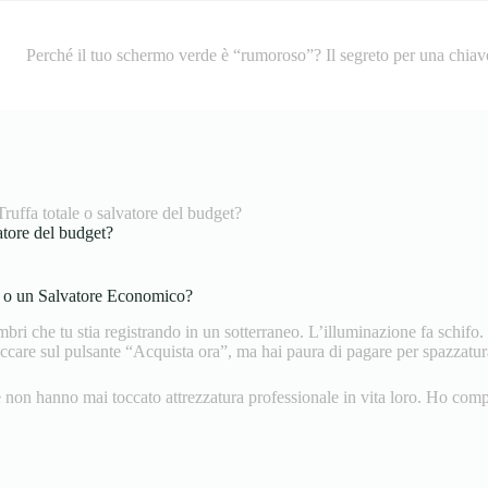
Perché il tuo schermo verde è “rumoroso”? Il segreto per una chiave
ruffa totale o salvatore del budget?
atore del budget?
e o un Salvatore Economico?
bri che tu stia registrando in un sotterraneo. L’illuminazione fa schifo.
are sul pulsante “Acquista ora”, ma hai paura di pagare per spazzatura
e non hanno mai toccato attrezzatura professionale in vita loro. Ho comp