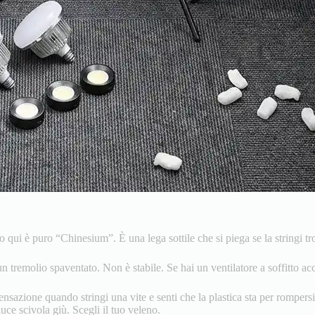
o qui è puro “Chinesium”. È una lega sottile che si piega se la stringi tr
n tremolio spaventato. Non è stabile. Se hai un ventilatore a soffitto ac
sazione quando stringi una vite e senti che la plastica sta per rompersi
luce scivola giù. Scegli il tuo veleno.