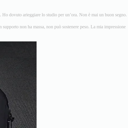
ia. Ho dovuto arieggiare lo studio per un’ora. Non è mai un buon segno.
e un supporto non ha massa, non può sostenere peso. La mia impressione