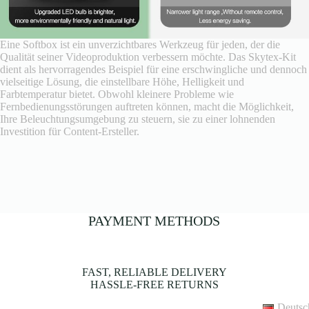
Eine Softbox ist ein unverzichtbares Werkzeug für jeden, der die
Qualität seiner Videoproduktion verbessern möchte. Das Skytex-Kit
dient als hervorragendes Beispiel für eine erschwingliche und dennoch
vielseitige Lösung, die einstellbare Höhe, Helligkeit und
Farbtemperatur bietet. Obwohl kleinere Probleme wie
Fernbedienungsstörungen auftreten können, macht die Möglichkeit,
Ihre Beleuchtungsumgebung zu steuern, sie zu einer lohnenden
Investition für Content-Ersteller.
PAYMENT METHODS
FAST, RELIABLE DELIVERY
HASSLE-FREE RETURNS
Deutsc