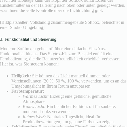
Nach der Montage kann der Kopf der Softbox durch Lösen der
Einstellmutter an der Halterung nach oben oder unten geneigt werden,
was Ihnen die volle Kontrolle über die Lichtrichtung gibt.
[Bildplatzhalter: Vollständig zusammengebaute Softbox, beleuchtet in
einer Studio-Umgebung]
3. Funktionalität und Steuerung
Moderne Softboxen gehen oft über eine einfache Ein-/Aus-
Funktionalität hinaus. Das Skytex-Kit zum Beispiel enthält eine
Fernbedienung, die die Benutzerfreundlichkeit erheblich verbessert.
Hier ist, was Sie steuern können:
Helligkeit:
Sie können das Licht manuell dimmen oder
Voreinstellungen (20 %, 50 %, 100 %) verwenden, um es an das
Umgebungslicht in Ihrem Raum anzupassen.
Farbtemperatur:
Warmes Licht:
Erzeugt eine gelbliche, gemütliche
Atmosphäre.
Kaltes Licht:
Ein bläulicher Farbton, oft für saubere,
moderne Looks verwendet.
Reines Weiß:
Neutrales Tageslicht, ideal für
Produktbewertungen, um genaue Farben zu zeigen.
Schlafmodus:
Eine sehr schwache Einstellung, nützlich für den