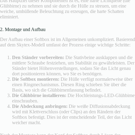
Das Hauptziel dieser Komponenten ist es, eine harte Lichtquelle (die
Glühbirne) zu nehmen und sie durch die Hülle zu streuen, um eine
weiche, umhüllende Beleuchtung zu erzeugen, die harte Schatten
eliminiert.
2. Montage und Aufbau
Der Aufbau einer Softbox ist im Allgemeinen unkompliziert. Basierend
auf dem Skytex-Modell umfasst der Prozess einige wichtige Schritte:
Den Ständer vorbereiten:
Die Stativbeine ausklappen und die
mittlere Schraube festziehen, um Stabilität zu gewährleisten. Der
Ständer bietet Höhenverstellungen, sodass Sie das Licht genau
dort positionieren können, wo Sie es benötigen.
Die Softbox montieren:
Die Hülle verfügt normalerweise über
einen Ringmechanismus. Diesen Ring schieben Sie über die
Basis, wo sich die Glühbirnenfassung befindet.
Die Glühbirne installieren:
Die Hochleistungs-LED-Glühbirne
einschrauben.
Die Abdeckung anbringen:
Die weiße Diffusionsabdeckung
wird mit Klettverschluss (oder Clips) an den Rändern der
Softbox befestigt. Dies ist der entscheidende Teil, der das Licht
weicher macht.