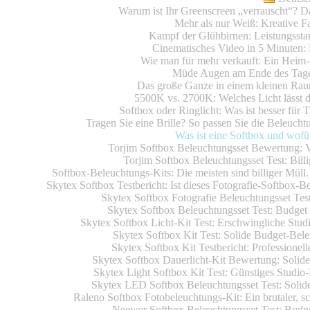
Warum ist Ihr Greenscreen „verrauscht“? 
Mehr als nur Weiß: Kreative 
Kampf der Glühbirnen: Leistungsst
Cinematisches Video in 5 Minuten: 
Wie man für mehr verkauft: Ein Heim-
Müde Augen am Ende des Tages?
Das große Ganze in einem kleinen Rau
5500K vs. 2700K: Welches Licht lässt d
Softbox oder Ringlicht: Was ist besser für
Tragen Sie eine Brille? So passen Sie die Beleuch
Was ist eine Softbox und wofü
Torjim Softbox Beleuchtungsset Bewertung: 
Torjim Softbox Beleuchtungsset Test: Bill
Softbox-Beleuchtungs-Kits: Die meisten sind billiger Müll.
Skytex Softbox Testbericht: Ist dieses Fotografie-Softbox-Be
Skytex Softbox Fotografie Beleuchtungsset Test
Skytex Softbox Beleuchtungsset Test: Budget 
Skytex Softbox Licht-Kit Test: Erschwingliche Studi
Skytex Softbox Kit Test: Solide Budget-Bele
Skytex Softbox Kit Testbericht: Professionel
Skytex Softbox Dauerlicht-Kit Bewertung: Solides
Skytex Light Softbox Kit Test: Günstiges Studio-
Skytex LED Softbox Beleuchtungsset Test: Solid
Raleno Softbox Fotobeleuchtungs-Kit: Ein brutaler, schn
Neewer Softbox Beleuchtungsset Test: Budget