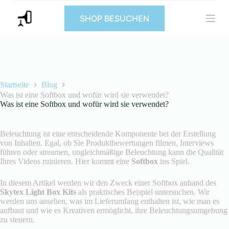
Z
SHOP BESUCHEN
u
m
I
n
h
a
l
t
Startseite
Blog
s
Was ist eine Softbox und wofür wird sie verwendet?
p
Was ist eine Softbox und wofür wird sie verwendet?
r
i
n
Beleuchtung ist eine entscheidende Komponente bei der Erstellung
g
von Inhalten. Egal, ob Sie Produktbewertungen filmen, Interviews
e
führen oder streamen, ungleichmäßige Beleuchtung kann die Qualität
n
Ihres Videos ruinieren. Hier kommt eine
Softbox
ins Spiel.
In diesem Artikel werden wir den Zweck einer Softbox anhand des
Skytex Light Box Kits
als praktisches Beispiel untersuchen. Wir
werden uns ansehen, was im Lieferumfang enthalten ist, wie man es
aufbaut und wie es Kreativen ermöglicht, ihre Beleuchtungsumgebung
zu steuern.