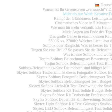
Deutsc
Warum ist Ihr Greenscreen „verrauscht“? 
Mehr als nur Weiß: Kreative 
Kampf der Glühbirnen: Leistungsst
Cinematisches Video in 5 Minuten: 
Wie man für mehr verkauft: Ein Heim-
Müde Augen am Ende des Tages?
Das große Ganze in einem kleinen Rau
5500K vs. 2700K: Welches Licht lässt d
Softbox oder Ringlicht: Was ist besser für
Tragen Sie eine Brille? So passen Sie die Beleuch
Was ist eine Softbox und wofü
Torjim Softbox Beleuchtungsset Bewertung: 
Torjim Softbox Beleuchtungsset Test: Bill
Softbox-Beleuchtungs-Kits: Die meisten sind billiger Müll.
Skytex Softbox Testbericht: Ist dieses Fotografie-Softbox-Be
Skytex Softbox Fotografie Beleuchtungsset Test
Skytex Softbox Beleuchtungsset Test: Budget 
Skytex Softbox Licht-Kit Test: Erschwingliche Studi
Skytex Softbox Kit Test: Solide Budget-Bele
Skytex Softbox Kit Testbericht: Professionel
Skytex Softbox Dauerlicht-Kit Bewertung: Solides
Skytex Light Softbox Kit Test: Günstiges Studio-
Skytex LED Softbox Beleuchtungsset Test: Solid