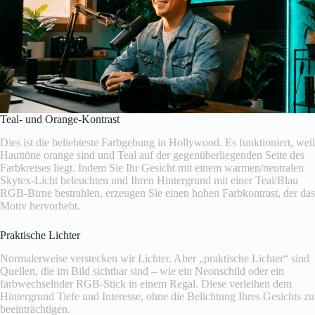
Teal- und Orange-Kontrast
Dies ist die beliebteste Farbgebung in Hollywood. Es funktioniert, weil
Hauttöne orange sind und Teal auf der gegenüberliegenden Seite des
Farbkreises liegt. Indem Sie Ihr Gesicht mit einem warmen/neutralen
Skytex-Licht beleuchten und Ihren Hintergrund mit einer Teal/Blau
RGB-Birne bestrahlen, erzeugen Sie einen hohen Farbkontrast, der das
Motiv hervorhebt.
Praktische Lichter
Normalerweise verstecken wir Lichter. Aber „praktische Lichter“ sind
Quellen, die im Bild sichtbar sind – wie ein Neonschild oder ein
farbwechselnder RGB-Stick in einem Regal. Diese verleihen dem
Hintergrund Tiefe und Interesse, ohne die Belichtung Ihres Gesichts zu
beeinträchtigen.