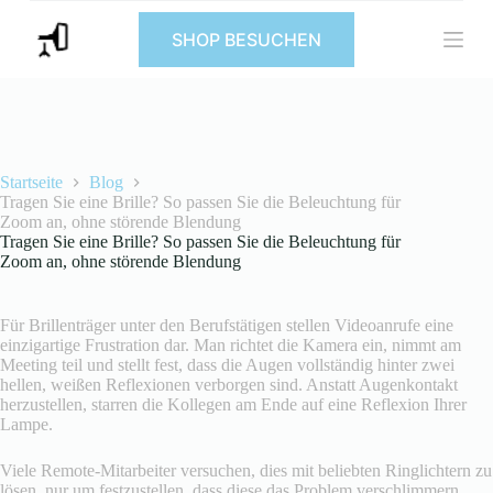
Z
SHOP BESUCHEN
u
m
I
n
h
a
l
t
Startseite
Blog
s
Tragen Sie eine Brille? So passen Sie die Beleuchtung für
p
Zoom an, ohne störende Blendung
r
Tragen Sie eine Brille? So passen Sie die Beleuchtung für
i
Zoom an, ohne störende Blendung
n
g
e
Für Brillenträger unter den Berufstätigen stellen Videoanrufe eine
n
einzigartige Frustration dar. Man richtet die Kamera ein, nimmt am
Meeting teil und stellt fest, dass die Augen vollständig hinter zwei
hellen, weißen Reflexionen verborgen sind. Anstatt Augenkontakt
herzustellen, starren die Kollegen am Ende auf eine Reflexion Ihrer
Lampe.
Viele Remote-Mitarbeiter versuchen, dies mit beliebten Ringlichtern zu
lösen, nur um festzustellen, dass diese das Problem verschlimmern,