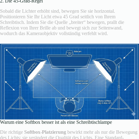
2. Die 45-Grad-Regel
Sobald die Lichter erhöht sind, bewegen Sie sie horizontal.
Positionieren Sie Ihr Licht etwa 45 Grad seitlich von Ihrem
Schreibtisch. Indem Sie die Quelle „breiter“ bewegen, prallt die
Reflexion von Ihrer Brille ab und bewegt sich zur Seitenwand,
wodurch das Kameraobjektiv vollständig verfehlt wird.
Warum eine Softbox besser ist als eine Schreibtischlampe
Die richtige
Softbox-Platzierung
bewirkt mehr als nur die Bewegung
des Lichts; sie verändert die Qualität des Lichts. Eine Standard-