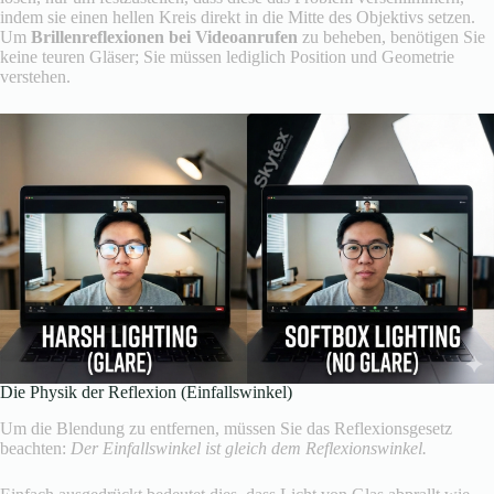
indem sie einen hellen Kreis direkt in die Mitte des Objektivs setzen.
Um
Brillenreflexionen bei Videoanrufen
zu beheben, benötigen Sie
keine teuren Gläser; Sie müssen lediglich Position und Geometrie
verstehen.
Die Physik der Reflexion (Einfallswinkel)
Um die Blendung zu entfernen, müssen Sie das Reflexionsgesetz
beachten:
Der Einfallswinkel ist gleich dem Reflexionswinkel.