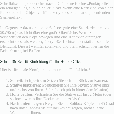
Schreibtischlampe oder eine nackte Glühbirne ist eine „Punktquelle“ –
ein winziger, unglaublich heller Punkt. Wenn eine Reflexion von einer
Punktquelle Ihr Objektiv trifft, erzeugt dies einen harten, blendenden
Sterneneffekt.
Im Gegensatz dazu streut eine Softbox (wie eine Standardeinheit von
50x70cm) das Licht über eine große Oberfläche. Wenn Sie
versehentlich den Kopf bewegen und eine Reflexion einfangen,
erscheint diese als weicher, übergroßer Lichtschleier statt als scharfe
Blendung. Dies ist weniger ablenkend und viel nachsichtiger für die
Beleuchtung bei Brillen
.
Schritt-für-Schritt-Einrichtung für Ihr Home Office
Hier ist die ideale Konfiguration mit einem Dual-Licht-Setup:
Schreibtischposition:
Setzen Sie sich mit Blick zur Kamera.
Stative platzieren:
Positionieren Sie Ihre Skytex-Stative links
und rechts von Ihrem Schreibtisch (nicht hinter dem Monitor).
Höhe prüfen:
Verlängern Sie die Stative auf fast 2 Meter (oder
so hoch, wie es Ihre Decke bequem zulässt).
Nach unten neigen:
Neigen Sie die Softbox-Köpfe um 45 Grad
nach unten, sodass sie auf Ihr Gesicht zeigen, nicht auf die
Wand hinter Ihnen.