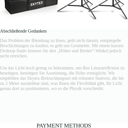
Abschließende Gedanken
Das Problem der Blendung zu lösen, geht nicht darum, entspiegelte
Beschichtungen zu kaufen; es geht um Geometrie. Mit einem kurzen
Desktop-Stativ können Sie den „Höher und Breiter“-Winkel jedoch
nicht erreichen.
Um das Licht hoch genug zu bekommen, um Ihre Linsenreflexion zu
beseitigen, benötigen Sie Ausrüstung, die Höhe ermöglicht. Wir
empfehlen das Skytex-Beleuchtungsset mit robusten Stativen, die bis
zu 2 Meter ausziehbar sind, was Ihnen die Flexibilität gibt, Ihr Licht
genau dort zu positionieren, wo es die Physik vorschreibt.
PAYMENT METHODS