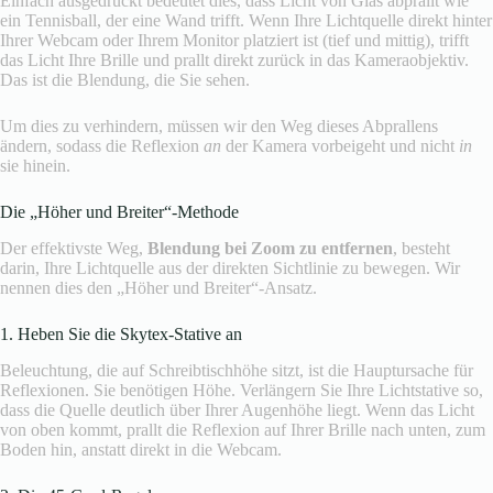
Einfach ausgedrückt bedeutet dies, dass Licht von Glas abprallt wie
ein Tennisball, der eine Wand trifft. Wenn Ihre Lichtquelle direkt hinter
Ihrer Webcam oder Ihrem Monitor platziert ist (tief und mittig), trifft
das Licht Ihre Brille und prallt direkt zurück in das Kameraobjektiv.
Das ist die Blendung, die Sie sehen.
Um dies zu verhindern, müssen wir den Weg dieses Abprallens
ändern, sodass die Reflexion
an
der Kamera vorbeigeht und nicht
in
sie hinein.
Die „Höher und Breiter“-Methode
Der effektivste Weg,
Blendung bei Zoom zu entfernen
, besteht
darin, Ihre Lichtquelle aus der direkten Sichtlinie zu bewegen. Wir
nennen dies den „Höher und Breiter“-Ansatz.
1. Heben Sie die Skytex-Stative an
Beleuchtung, die auf Schreibtischhöhe sitzt, ist die Hauptursache für
Reflexionen. Sie benötigen Höhe. Verlängern Sie Ihre Lichtstative so,
dass die Quelle deutlich über Ihrer Augenhöhe liegt. Wenn das Licht
von oben kommt, prallt die Reflexion auf Ihrer Brille nach unten, zum
Boden hin, anstatt direkt in die Webcam.