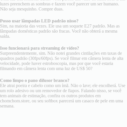
luzes preenchem as sombras e fazem você parecer um ser humano.
Não seja mesquinho. Compre duas.
Posso usar lâmpadas LED padrão nisso?
Sim, na maioria das vezes. Ele usa um soquete E27 padrão. Mas as
lâmpadas domésticas padrão são fracas. Você não obterá a mesma
saída.
Isso funcionará para streaming de vídeo?
Surpreendentemente, sim. Não notei grandes cintilações em taxas de
quadros padrão (30fps/60fps). Se você filmar em câmera lenta de alta
velocidade, pode haver estroboscopia, mas por que você estaria
filmando em câmera lenta com uma luz de US$ 50?
Como limpo o pano difusor branco?
Ele atrai poeira e cabelo como um ímã. Não o lave; ele encolherá. Use
um rolo adesivo ou um removedor de fiapos. Falando nisso, se você
tem animais de estimação, confira os outros produtos em
chomchom.store, ou seu softbox parecerá um casaco de pele em uma
semana.