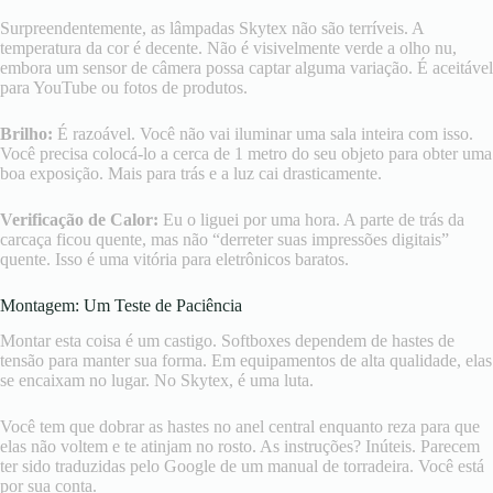
Surpreendentemente, as lâmpadas Skytex não são terríveis. A
temperatura da cor é decente. Não é visivelmente verde a olho nu,
embora um sensor de câmera possa captar alguma variação. É aceitável
para YouTube ou fotos de produtos.
Brilho:
É razoável. Você não vai iluminar uma sala inteira com isso.
Você precisa colocá-lo a cerca de 1 metro do seu objeto para obter uma
boa exposição. Mais para trás e a luz cai drasticamente.
Verificação de Calor:
Eu o liguei por uma hora. A parte de trás da
carcaça ficou quente, mas não “derreter suas impressões digitais”
quente. Isso é uma vitória para eletrônicos baratos.
Montagem: Um Teste de Paciência
Montar esta coisa é um castigo. Softboxes dependem de hastes de
tensão para manter sua forma. Em equipamentos de alta qualidade, elas
se encaixam no lugar. No Skytex, é uma luta.
Você tem que dobrar as hastes no anel central enquanto reza para que
elas não voltem e te atinjam no rosto. As instruções? Inúteis. Parecem
ter sido traduzidas pelo Google de um manual de torradeira. Você está
por sua conta.