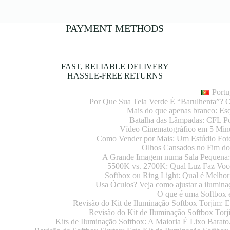
PAYMENT METHODS
FAST, RELIABLE DELIVERY
HASSLE-FREE RETURNS
Portu
Por Que Sua Tela Verde É “Barulhenta”?
Mais do que apenas branco: E
Batalha das Lâmpadas: CFL Po
Vídeo Cinematográfico em 5 Minu
Como Vender por Mais: Um Estúdio Foto
Olhos Cansados no Fim do
A Grande Imagem numa Sala Pequena:
5500K vs. 2700K: Qual Luz Faz Voc
Softbox ou Ring Light: Qual é Melho
Usa Óculos? Veja como ajustar a iluminaç
O que é uma Softbox 
Revisão do Kit de Iluminação Softbox Torjim: 
Revisão do Kit de Iluminação Softbox Tor
Kits de Iluminação Softbox: A Maioria É Lixo Barato.