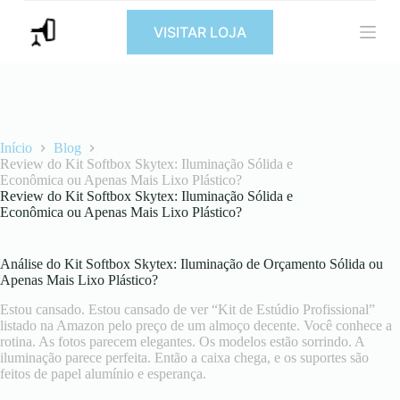
P
VISITAR LOJA
u
l
a
r
p
a
r
a
Início
Blog
o
Review do Kit Softbox Skytex: Iluminação Sólida e
c
Econômica ou Apenas Mais Lixo Plástico?
o
Review do Kit Softbox Skytex: Iluminação Sólida e
n
Econômica ou Apenas Mais Lixo Plástico?
t
e
ú
Análise do Kit Softbox Skytex: Iluminação de Orçamento Sólida ou
d
Apenas Mais Lixo Plástico?
o
Estou cansado. Estou cansado de ver “Kit de Estúdio Profissional”
listado na Amazon pelo preço de um almoço decente. Você conhece a
rotina. As fotos parecem elegantes. Os modelos estão sorrindo. A
iluminação parece perfeita. Então a caixa chega, e os suportes são
feitos de papel alumínio e esperança.