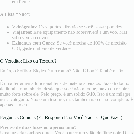
em frente.
A Lista “Não”:
Videógrafos:
Os suportes vibrarão se você passar por eles.
Viajantes:
Este equipamento não sobreviverá a um voo. Mal
sobrevive ao envio.
Exigentes com Cores:
Se você precisa de 100% de precisão
CRI, gaste dinheiro de verdade.
O Veredito: Lixo ou Tesouro?
Então, o Softbox Skytex é um roubo? Não. É bom? Também não.
É uma ferramenta funcional feita de materiais baratos. Faz o trabalho
de iluminar um objeto, desde que você não o toque, mova ou respire
muito forte sobre ele. Pelo preço, é um sólido
6/10
. Isso é um milagre
nesta categoria. Não é um tesouro, mas também não é lixo completo. É
apenas… meh.
Perguntas Comuns (Eu Respondi Para Você Não Ter Que Fazer)
Preciso de duas luzes ou apenas uma?
Uma luz cria sombras duras. Você parece um vilão de filme noir. Duas