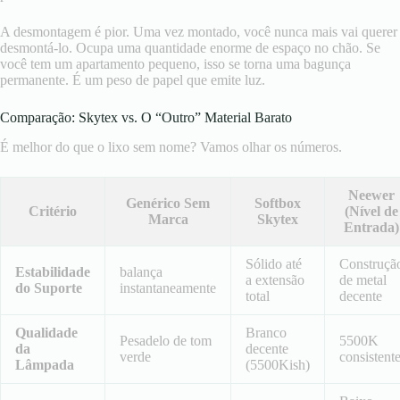
A desmontagem é pior. Uma vez montado, você nunca mais vai querer
desmontá-lo. Ocupa uma quantidade enorme de espaço no chão. Se
você tem um apartamento pequeno, isso se torna uma bagunça
permanente. É um peso de papel que emite luz.
Comparação: Skytex vs. O “Outro” Material Barato
É melhor do que o lixo sem nome? Vamos olhar os números.
Neewer
Genérico Sem
Softbox
Critério
(Nível de
Marca
Skytex
Entrada)
Sólido até
Construçã
Estabilidade
balança
a extensão
de metal
do Suporte
instantaneamente
total
decente
Qualidade
Branco
Pesadelo de tom
5500K
da
decente
verde
consistent
Lâmpada
(5500Kish)