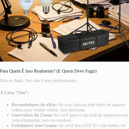
Para Quem É Isso Realmente? (E Quem Deve Fugir)
Não se iluda. Isso não é para profissionais.
A Lista “Sim”:
Revendedores do eBay:
Se você precisa tirar fotos de sapatos
velhos para vender online, isso funciona.
Guerreiros do Zoom:
Se você parece um troll de masmorra em
videochamadas, isso vai resolver.
Estudantes Sem Grana:
Se você tem US$ 50 e um sonho, vá