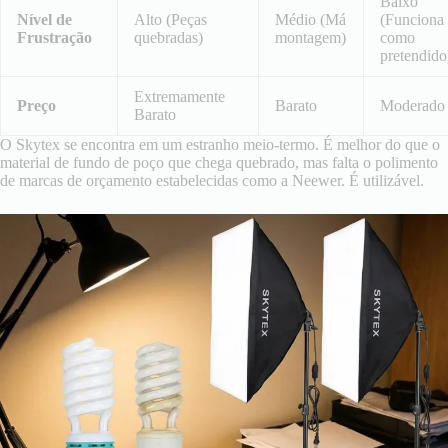
Baixo
Nível de
Alto (Peças
Médio (Má
(Funciona
Frustração
quebradas)
montagem)
como
pretendido
Extremamente
Preço
Barato
Moderado
Barato
O Skytex se encontra em um estranho meio-termo. É melhor do que o
material de fundo de poço que chega quebrado, mas falta o polimento
de marcas de orçamento estabelecidas como a Neewer. É utilizável.