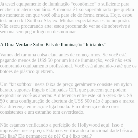
Já testei equipamento de iluminação “econômico” o suficiente para
encher um aterro sanitário. A maioria é lixo superfaturado que quebra
no momento em que você olha para ele de forma errada. Hoje, estou
testando o kit Softbox Skytex. Minhas expectativas estão no porão.
Não estou procurando arte; estou procurando ver se ele sobrevive à
semana sem pegar fogo ou desmoronar.
A Dura Verdade Sobre Kits de Iluminação “Iniciantes”
Vamos deixar uma coisa clara antes de começarmos. Se você está
pagando menos de US$ 50 por um kit de iluminação, você não está
comprando equipamento profissional. Você está alugando-o até que os
botões de plástico quebrem.
Um “kit softbox” nesta faixa de preço geralmente consiste em nylon
barato, suportes frágeis e lâmpadas CFL que parecem que podem
explodir se você as apertar. A diferença entre este kit Skytex de US$
50 e uma configuração de abertura de US$ 500 não é apenas a marca.
É a diferença entre aço e liga barata. É a diferença entre cores
consistentes e um estranho tom esverdeado.
Não estamos verificando a perfeição de Hollywood aqui. Isso é
impossível neste preço. Estamos verificando a funcionalidade básica.
Ele liga? Ele permanece de pé? Ou é lixo total?