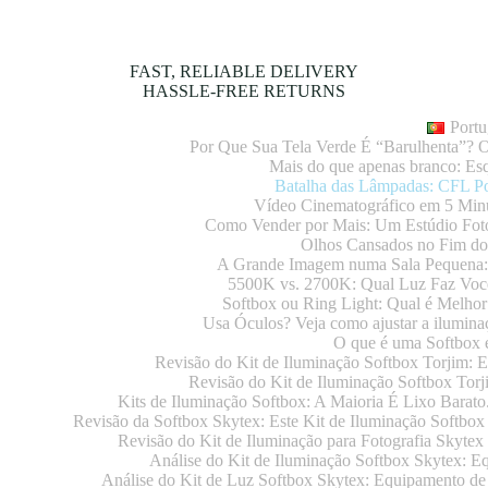
FAST, RELIABLE DELIVERY
HASSLE-FREE RETURNS
Portu
Por Que Sua Tela Verde É “Barulhenta”?
Mais do que apenas branco: E
Batalha das Lâmpadas: CFL Po
Vídeo Cinematográfico em 5 Minu
Como Vender por Mais: Um Estúdio Foto
Olhos Cansados no Fim do
A Grande Imagem numa Sala Pequena:
5500K vs. 2700K: Qual Luz Faz Voc
Softbox ou Ring Light: Qual é Melho
Usa Óculos? Veja como ajustar a iluminaç
O que é uma Softbox 
Revisão do Kit de Iluminação Softbox Torjim: 
Revisão do Kit de Iluminação Softbox Tor
Kits de Iluminação Softbox: A Maioria É Lixo Barato.
Revisão da Softbox Skytex: Este Kit de Iluminação Softbox 
Revisão do Kit de Iluminação para Fotografia Skyte
Análise do Kit de Iluminação Softbox Skytex: E
Análise do Kit de Luz Softbox Skytex: Equipamento de 