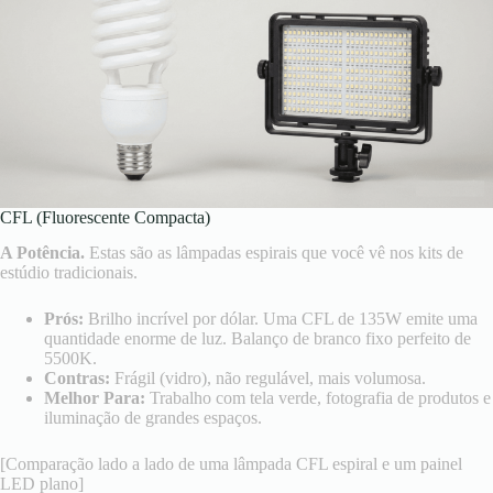
CFL (Fluorescente Compacta)
A Potência.
Estas são as lâmpadas espirais que você vê nos kits de
estúdio tradicionais.
Prós:
Brilho incrível por dólar. Uma CFL de 135W emite uma
quantidade enorme de luz. Balanço de branco fixo perfeito de
5500K.
Contras:
Frágil (vidro), não regulável, mais volumosa.
Melhor Para:
Trabalho com tela verde, fotografia de produtos e
iluminação de grandes espaços.
[Comparação lado a lado de uma lâmpada CFL espiral e um painel
LED plano]