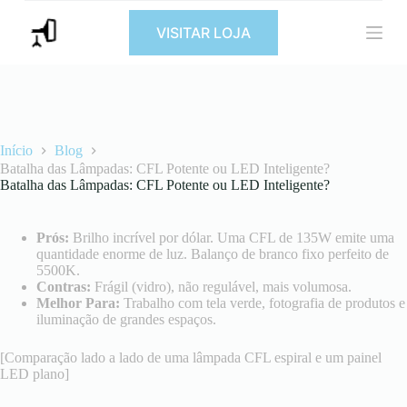
P
VISITAR LOJA
u
l
a
r
p
a
r
a
Início
Blog
o
Batalha das Lâmpadas: CFL Potente ou LED Inteligente?
c
Batalha das Lâmpadas: CFL Potente ou LED Inteligente?
o
n
t
Prós:
Brilho incrível por dólar. Uma CFL de 135W emite uma
e
quantidade enorme de luz. Balanço de branco fixo perfeito de
ú
5500K.
d
Contras:
Frágil (vidro), não regulável, mais volumosa.
o
Melhor Para:
Trabalho com tela verde, fotografia de produtos e
iluminação de grandes espaços.
[Comparação lado a lado de uma lâmpada CFL espiral e um painel
LED plano]