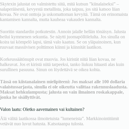
Skytexin jalustat on valmistettu siitä, mitä kutsun ”kiinalaiseksi” –
salaperäisestä, kevyestä metallista, joka taipuu, jos sitä katsoo liian
kovaa. Ne ovat onttoja ja uskomattoman kevyitä. Tämä on erinomaista
kantamisen kannalta, mutta kauheaa vakauden kannalta.
Suoritin standardin potkutestin. Annoin jalalle hellän tönäisyn. Jalusta
heilui kymmenen sekuntia. Se näytti juomapöllölelulta. Jos sinulla on
koira tai kömpelö lapsi, tämä valo kaatuu. Se on yläpainoinen, kun
ruuvaat massiivisen polttimon kiinni ja kiinnität laatikon.
Korkeussäätönupit ovat muovia. Jos kiristät niitä liian kovaa, ne
halkeavat. Jos et kiristä niitä tarpeeksi, tanko liukuu hitaasti alas kuin
surullinen pasuuna. Sinun on löydettävä se oikea kohta.
Tässä on kiistanalainen mielipiteeni: Jos maksat alle 100 dollaria
valaistussarjasta, sinulla ei ole oikeutta valittaa rakennuslaadusta.
Maksat hehkulampusta; jalusta on vain ilmainen roskakappale,
jonka he sisällyttivät.
Valon laatu: Oletko aavemainen vai kultainen?
Älä välitä laatikossa ilmoitetuista ”lumeneista”. Markkinointitiimit
vetävät nuo luvut hatusta. Katsotaanpa tulosta.