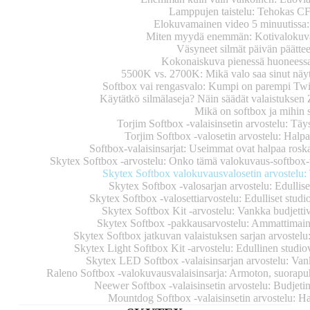
Lamppujen taistelu: Tehokas C
Elokuvamainen video 5 minuutissa:
Miten myydä enemmän: Kotivalokuvas
Väsyneet silmät päivän päättee
Kokonaiskuva pienessä huoneessa:
5500K vs. 2700K: Mikä valo saa sinut näy
Softbox vai rengasvalo: Kumpi on parempi Tw
Käytätkö silmälaseja? Näin säädät valaistuksen 
Mikä on softbox ja mihin s
Torjim Softbox -valaisinsetin arvostelu: Täys
Torjim Softbox -valosetin arvostelu: Halpa
Softbox-valaisinsarjat: Useimmat ovat halpaa roska
Skytex Softbox -arvostelu: Onko tämä valokuvaus-softbox-v
Skytex Softbox valokuvausvalosetin arvostelu: 
Skytex Softbox -valosarjan arvostelu: Edullise
Skytex Softbox -valosettiarvostelu: Edulliset studi
Skytex Softbox Kit -arvostelu: Vankka budjettiva
Skytex Softbox -pakkausarvostelu: Ammattimainen
Skytex Softbox jatkuvan valaistuksen sarjan arvostel
Skytex Light Softbox Kit -arvostelu: Edullinen studi
Skytex LED Softbox -valaisinsarjan arvostelu: Vank
Raleno Softbox -valokuvausvalaisinsarja: Armoton, suorapu
Neewer Softbox -valaisinsetin arvostelu: Budjetin 
Mountdog Softbox -valaisinsetin arvostelu: Ha