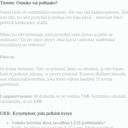
Tuomio: Ostaako vai polttaako?
Nämä eivät ole ammattilaisvarusteita. Älä osta tätä hääkuvaukseen. Älä
osta tätä, jos aiot pystyttää ja purkaa sen joka päivä – muoviset lukot
pettävät kuukauden sisällä.
Mutta jos olet striimaaja, joka pystyttää valot kerran ja jättää ne
nurkkaan? Tai jos sinun täytyy ottaa kuvia vanhoista vaatteistasi
myydäksesi ne verkossa?
Osta se.
Se hoitaa homman. Valo on pehmeä, hinta on alhainen, ja niin kauan
kuin et potkaise jalustaa, se pysyy pystyssä. Kunnon illallisen hinnalla
saat valaistusjärjestelmän, joka tekee videon laadusta 10 kertaa
paremman.
Loppuarvosana:
50 dollarilla se on vankka
7/10
. Verrattuna oikeisiin
varusteisiin, se on
2/10
.
UKK: Kysymykset, joita pelkäsit kysyä
Voinko käyttää tässä tavallisia LED-polttimoita?
Kyllä, jos niissä on standardi E27-kanta. Mutta tavalliset