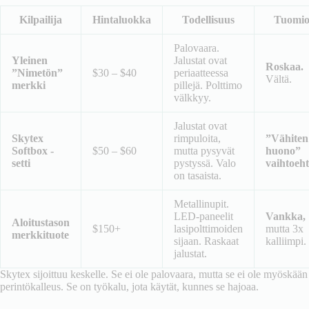
Kilpailija
Hintaluokka
Todellisuus
Tuomi
Palovaara.
Yleinen
Jalustat ovat
Roskaa.
”Nimetön”
$30 – $40
periaatteessa
Vältä.
merkki
pillejä. Polttimo
välkkyy.
Jalustat ovat
Skytex
rimpuloita,
”Vähiten
Softbox -
$50 – $60
mutta pysyvät
huono”
setti
pystyssä. Valo
vaihtoeht
on tasaista.
Metallinupit.
LED-paneelit
Vankka,
Aloitustason
$150+
lasipolttimoiden
mutta 3x
merkkituote
sijaan. Raskaat
kalliimpi.
jalustat.
Skytex sijoittuu keskelle. Se ei ole palovaara, mutta se ei ole myöskään
perintökalleus. Se on työkalu, jota käytät, kunnes se hajoaa.