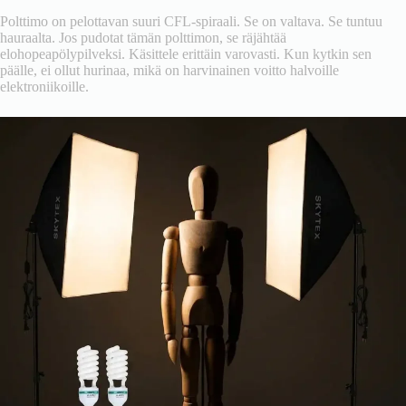
Polttimo on pelottavan suuri CFL-spiraali. Se on valtava. Se tuntuu
hauraalta. Jos pudotat tämän polttimon, se räjähtää
elohopeapölypilveksi. Käsittele erittäin varovasti. Kun kytkin sen
päälle, ei ollut hurinaa, mikä on harvinainen voitto halvoille
elektroniikoille.