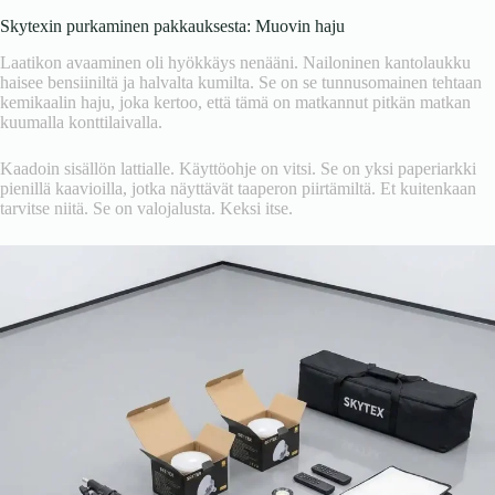
Skytexin purkaminen pakkauksesta: Muovin haju
Laatikon avaaminen oli hyökkäys nenääni. Nailoninen kantolaukku
haisee bensiiniltä ja halvalta kumilta. Se on se tunnusomainen tehtaan
kemikaalin haju, joka kertoo, että tämä on matkannut pitkän matkan
kuumalla konttilaivalla.
Kaadoin sisällön lattialle. Käyttöohje on vitsi. Se on yksi paperiarkki
pienillä kaavioilla, jotka näyttävät taaperon piirtämiltä. Et kuitenkaan
tarvitse niitä. Se on valojalusta. Keksi itse.