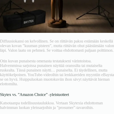
Diffuusiokansi on kelvollinen. Se on riittävän paksu estämään keskellä
olevan kovan ”kuuman pisteen”, mutta riittävän ohut päästämään valon
läpi. Valon laatu on pehmeä. Se voittaa ehdottomasti paljaan polttimon.
Otin kuvan punaisesta omenasta testatakseni värintoistoa.
Halvemmissa sarjoissa punainen näyttää oranssilta tai mutaiselta
ruskealta. Tässä punainen näytti… punaiselta. Ei täydellinen, mutta
käyttökelpoinen. YouTube-videoihin tai lenkkareiden myyntiin eBaysta
se on hyvä. Huippuluokan muotokuviin ihon sävyt näyttävät hieman
elottomilta.
Skytex vs. ”Amazon Choice” -yleistuotteet
Katsotaanpa todellisuustaulukkoa. Vertaan Skytexia ehdottoman
halvimman luokan yleissarjoihin ja ”prosumer”-tavaroihin.