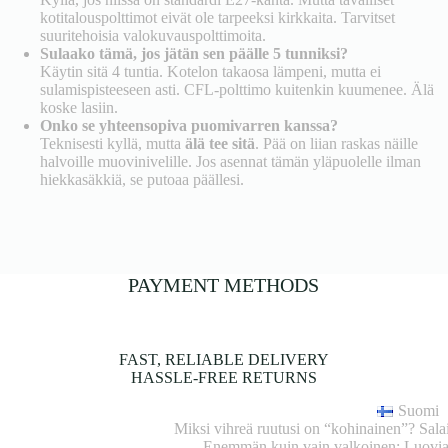
kotitalouspolttimot eivät ole tarpeeksi kirkkaita. Tarvitset
suuritehoisia valokuvauspolttimoita.
Sulaako tämä, jos jätän sen päälle 5 tunniksi?
Käytin sitä 4 tuntia. Kotelon takaosa lämpeni, mutta ei
sulamispisteeseen asti. CFL-polttimo kuitenkin kuumenee. Älä
koske lasiin.
Onko se yhteensopiva puomivarren kanssa?
Teknisesti kyllä, mutta
älä tee sitä
. Pää on liian raskas näille
halvoille muovinivelille. Jos asennat tämän yläpuolelle ilman
hiekkasäkkiä, se putoaa päällesi.
PAYMENT METHODS
FAST, RELIABLE DELIVERY
HASSLE-FREE RETURNS
Suomi
Miksi vihreä ruutusi on “kohinainen”? Sal
Enemmän kuin vain valkoinen: Luovia