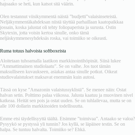
hajoaako se heti, kun katsot sitä väärin.
Olen testannut viisikymmentä näistä ”budjetti”valaisinseteistä.
Neljäkymmentäkahdeksan niistä täyttää parhaillaan kaatopaikkaa
jossain, koska jalustat oli tehty foliopaperista ja surusta. Ostin
Skytexin, jotta voisin kertoa sinulle, onko tämä
neljäskymmenesyhdeksäs roska, vai toimiiko se oikeasti.
Ruma totuus halvoista softboxeista
Aloitetaan tuhoamalla laatikon markkinointihöpinät. Siinä lukee
”Ammattimainen studiolaatu”. Se on valhe. Jos tuot tämän
maksulliseen kuvaukseen, asiakas antaa sinulle potkut. Oikeat
studiovalaistukset maksavat enemmän kuin autosi.
Tässä on kyse ”Amazonin valaistussyklistä”. Se menee näin: Ostat
halvan setin. Polttimo palaa viikossa. Jalusta kaatuu ja muovinen nivel
katkeaa. Heität sen pois ja ostat uuden. Se on tuhlailevaa, mutta se on
alle 100 dollarin markkinoiden todellisuutta.
Emme etsi täydellisyyttä täältä. Etsimme ”toimivaa”. Antaako se valoa?
Pysyykö se pystyssä yli tunnin? Jos kyllä, se läpäisee testin. Se on
halpa. Se tuntuu halvalta. Toimiiko se? Ehkä.