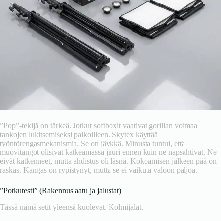
”Pop”-tekijä on tärkeä. Jotkut softboxit vaativat gorillan voimaa
tankojen lukitsemiseksi paikoilleen. Skytex käyttää
työntörengasmekanismia. Se on jäykkä. Minusta tuntui, että
muovitangot olisivat katkeamassa juuri ennen kuin ne napsahtivat. Ne
eivät katkenneet, mutta ahdistus oli läsnä. Kokoamisen jälkeen pää on
raskas. Kangas on rypistynyt, mutta se ei vaikuta valoon paljoa.
”Potkutesti” (Rakennuslaatu ja jalustat)
Tässä nämä setit yleensä kuolevat. Kolmijalat.