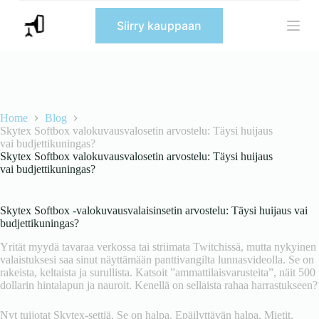
S
Siirry kauppaan
k
i
p
t
o
c
o
n
Home
Blog
t
Skytex Softbox valokuvausvalosetin arvostelu: Täysi huijaus
e
vai budjettikuningas?
n
Skytex Softbox valokuvausvalosetin arvostelu: Täysi huijaus
t
vai budjettikuningas?
Skytex Softbox -valokuvausvalaisinsetin arvostelu: Täysi huijaus vai
budjettikuningas?
Yrität myydä tavaraa verkossa tai striimata Twitchissä, mutta nykyinen
valaistuksesi saa sinut näyttämään panttivangilta lunnasvideolla. Se on
rakeista, keltaista ja surullista. Katsoit ”ammattilaisvarusteita”, näit 500
dollarin hintalapun ja nauroit. Kenellä on sellaista rahaa harrastukseen?
Nyt tuijotat Skytex-settiä. Se on halpa. Epäilyttävän halpa. Mietit,