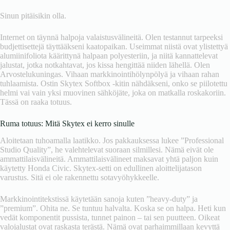
Sinun pitäisikin olla.
Internet on täynnä halpoja valaistusvälineitä. Olen testannut tarpeeksi
budjettisettejä täyttääkseni kaatopaikan. Useimmat niistä ovat ylistettyä
alumiinifoliota käärittynä halpaan polyesteriin, ja niitä kannattelevat
jalustat, jotka notkahtavat, jos kissa hengittää niiden lähellä. Olen
Arvostelukuningas. Vihaan markkinointihölynpölyä ja vihaan rahan
tuhlaamista. Ostin Skytex Softbox -kitin nähdäkseni, onko se piilotettu
helmi vai vain yksi muovinen sähköjäte, joka on matkalla roskakoriin.
Tässä on raaka totuus.
Ruma totuus: Mitä Skytex ei kerro sinulle
Aloitetaan tuhoamalla laatikko. Jos pakkauksessa lukee ”Professional
Studio Quality”, he valehtelevat suoraan silmillesi. Nämä eivät ole
ammattilaisvälineitä. Ammattilaisvälineet maksavat yhtä paljon kuin
käytetty Honda Civic. Skytex-setti on edullinen aloittelijatason
varustus. Sitä ei ole rakennettu sotavyöhykkeelle.
Markkinointitekstissä käytetään sanoja kuten ”heavy-duty” ja
”premium”. Ohita ne. Se tuntuu halvalta. Koska se on halpa. Heti kun
vedät komponentit pussista, tunnet painon – tai sen puutteen. Oikeat
valojalustat ovat raskasta terästä. Nämä ovat parhaimmillaan kevyttä