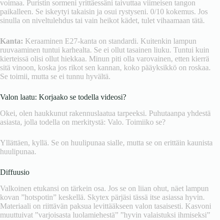
voimaa. Puristin sormeni yrittäessäni taivuttaa viimeisen tangon
paikalleen. Se iskeytyi takaisin ja osui rystyseni. 0/10 kokemus. Jos
sinulla on niveltulehdus tai vain heikot kädet, tulet vihaamaan tätä.
Kanta:
Keraaminen E27-kanta on standardi. Kuitenkin lampun
ruuvaaminen tuntui karhealta. Se ei ollut tasainen liuku. Tuntui kuin
kierteissä olisi ollut hiekkaa. Minun piti olla varovainen, etten kierrä
sitä vinoon, koska jos rikot sen kannan, koko pääyksikkö on roskaa.
Se toimii, mutta se ei tunnu hyvältä.
Valon laatu: Korjaako se todella videosi?
Okei, olen haukkunut rakennuslaatua tarpeeksi. Puhutaanpa yhdestä
asiasta, jolla todella on merkitystä: Valo. Toimiiko se?
Yllättäen, kyllä. Se on huulipunaa sialle, mutta se on erittäin kaunista
huulipunaa.
Diffuusio
Valkoinen etukansi on tärkein osa. Jos se on liian ohut, näet lampun
kovan ”hotspotin” keskellä. Skytex pärjäsi tässä itse asiassa hyvin.
Materiaali on riittävän paksua levittääkseen valon tasaisesti. Kasvoni
muuttuivat ”varjoisasta luolamiehestä” ”hyvin valaistuksi ihmiseksi”