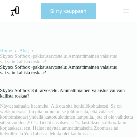
S
Siirry kauppaan
k
i
p
t
o
c
o
n
Home
Blog
t
Skytex Softbox -pakkausarvostelu: Ammattimainen valaistus
e
vai vain kallista roskaa?
n
Skytex Softbox -pakkausarvostelu: Ammattimainen valaistus
t
vai vain kallista roskaa?
Skytex Softbox Kit -arvostelu: Ammattimainen valaistus vai vain
kallista roskaa?
Näytät sairaalta haamulta. Älä ota sitä henkilökohtaisesti. Se on
webkamerasi. Tai pikemminkin se johtuu siitä, että valaiset
kotitoimistoasi yhdellä kattotuulettimen lampulla, jota ei ole vaihdettu
sitten vuoden 2015. Tiedät tarvitsevasi ”valaistuksen softbox-kitin”
korjataksesi sen. Haluat näyttää ammattimaiselta Zoomissa tai
kelvolliselta YouTubessa. Mutta olet kauhuissasi.