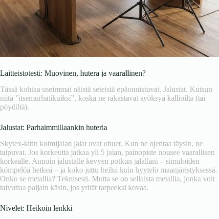
Laitteistotesti: Muovinen, hutera ja vaarallinen?
Tässä kohtaa useimmat näistä seteistä epäonnistuvat. Jalustat. Kutsun
niitä ”itsemurhatikuiksi”, koska ne rakastavat syöksyä kallioilta (tai
pöydiltä).
Jalustat: Parhaimmillaankin huteria
Skytex-kitin kolmijalan jalat ovat ohuet. Kun ne ojentaa täysin, ne
taipuvat. Jos korkeutta jatkaa yli 5 jalan, painopiste nousee vaarallisen
korkealle. Annoin jalustalle kevyen potkun jalallani – simuloiden
kömpelöä hetkeä – ja koko juttu heilui kuin hyytelö maanjäristyksessä.
Onko se metallia? Teknisesti. Mutta se on sellaista metallia, jonka voit
taivuttaa paljain käsin, jos yrität tarpeeksi kovaa.
Nivelet: Heikoin lenkki