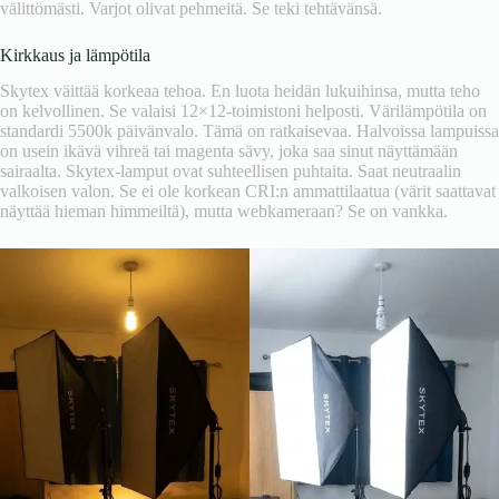
välittömästi. Varjot olivat pehmeitä. Se teki tehtävänsä.
Kirkkaus ja lämpötila
Skytex väittää korkeaa tehoa. En luota heidän lukuihinsa, mutta teho
on kelvollinen. Se valaisi 12×12-toimistoni helposti. Värilämpötila on
standardi 5500k päivänvalo. Tämä on ratkaisevaa. Halvoissa lampuissa
on usein ikävä vihreä tai magenta sävy, joka saa sinut näyttämään
sairaalta. Skytex-lamput ovat suhteellisen puhtaita. Saat neutraalin
valkoisen valon. Se ei ole korkean CRI:n ammattilaatua (värit saattavat
näyttää hieman himmeiltä), mutta webkameraan? Se on vankka.