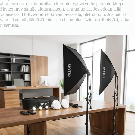
alumiiniseosta, pahimmillaan kierrätettyjä virvoitusjuomatölkkejä.
Skytex myy sinulle aloituspaketin, ei uranluojaa. Jos odotat tällä
valaisevasi Hollywood-elokuvan lavasteita, olet idiootti. Jos haluat
vain lakata näyttämästä rakeiselta haamulta Twitch-striimissäsi, jatka
lukemista.