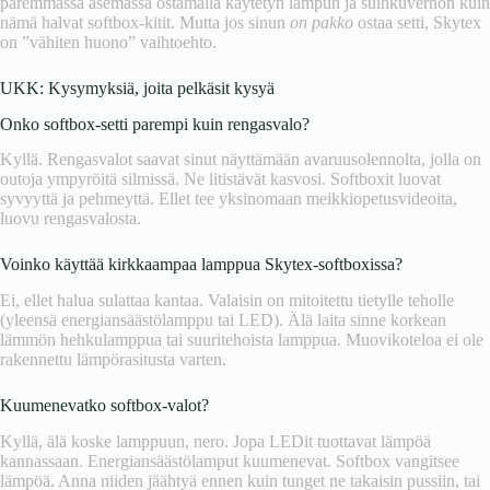
paremmassa asemassa ostamalla käytetyn lampun ja suihkuverhon kuin
nämä halvat softbox-kitit. Mutta jos sinun
on pakko
ostaa setti, Skytex
on ”vähiten huono” vaihtoehto.
UKK: Kysymyksiä, joita pelkäsit kysyä
Onko softbox-setti parempi kuin rengasvalo?
Kyllä. Rengasvalot saavat sinut näyttämään avaruusolennolta, jolla on
outoja ympyröitä silmissä. Ne litistävät kasvosi. Softboxit luovat
syvyyttä ja pehmeyttä. Ellet tee yksinomaan meikkiopetusvideoita,
luovu rengasvalosta.
Voinko käyttää kirkkaampaa lamppua Skytex-softboxissa?
Ei, ellet halua sulattaa kantaa. Valaisin on mitoitettu tietylle teholle
(yleensä energiansäästölamppu tai LED). Älä laita sinne korkean
lämmön hehkulamppua tai suuritehoista lamppua. Muovikoteloa ei ole
rakennettu lämpörasitusta varten.
Kuumenevatko softbox-valot?
Kyllä, älä koske lamppuun, nero. Jopa LEDit tuottavat lämpöä
kannassaan. Energiansäästölamput kuumenevat. Softbox vangitsee
lämpöä. Anna niiden jäähtyä ennen kuin tunget ne takaisin pussiin, tai