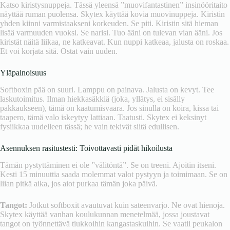
Katso kiristysnuppeja. Tässä yleensä ”muovifantastinen” insinööritaito
näyttää ruman puolensa. Skytex käyttää kovia muovinuppeja. Kiristin
yhden kiinni varmistaakseni korkeuden. Se piti. Kiristin sitä hieman
lisää varmuuden vuoksi. Se narisi. Tuo ääni on tulevan vian ääni. Jos
kiristät näitä liikaa, ne katkeavat. Kun nuppi katkeaa, jalusta on roskaa.
Et voi korjata sitä. Ostat vain uuden.
Yläpainoisuus
Softboxin pää on suuri. Lamppu on painava. Jalusta on kevyt. Tee
laskutoimitus. Ilman hiekkasäkkiä (joka, yllätys, ei sisälly
pakkaukseen), tämä on kaatumisvaara. Jos sinulla on koira, kissa tai
taapero, tämä valo iskeytyy lattiaan. Taatusti. Skytex ei keksinyt
fysiikkaa uudelleen tässä; he vain tekivät siitä edullisen.
Asennuksen rasitustesti: Toivottavasti pidät hikoilusta
Tämän pystyttäminen ei ole ”välitöntä”. Se on treeni. Ajoitin itseni.
Kesti 15 minuuttia saada molemmat valot pystyyn ja toimimaan. Se on
liian pitkä aika, jos aiot purkaa tämän joka päivä.
Tangot:
Jotkut softboxit avautuvat kuin sateenvarjo. Ne ovat hienoja.
Skytex käyttää vanhan koulukunnan menetelmää, jossa joustavat
tangot on työnnettävä tiukkoihin kangastaskuihin. Se vaatii peukalon