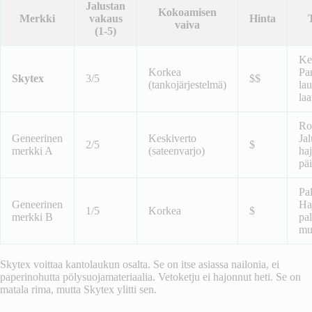
Jalustan
Kokoamisen
Merkki
vakaus
Hinta
vaiva
(1-5)
Ke
Korkea
Pa
Skytex
3/5
$$
(tankojärjestelmä)
la
laa
Ro
Geneerinen
Keskiverto
Jal
2/5
$
merkki A
(sateenvarjo)
haj
pä
Pa
Geneerinen
Ha
1/5
Korkea
$
merkki B
pal
mu
Skytex voittaa kantolaukun osalta. Se on itse asiassa nailonia, ei
paperinohutta pölysuojamateriaalia. Vetoketju ei hajonnut heti. Se on
matala rima, mutta Skytex ylitti sen.