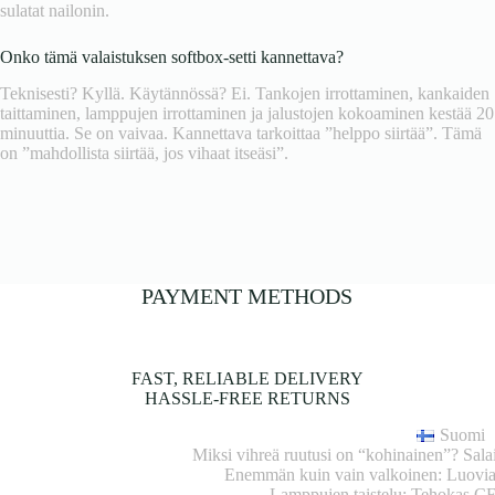
sulatat nailonin.
Onko tämä valaistuksen softbox-setti kannettava?
Teknisesti? Kyllä. Käytännössä? Ei. Tankojen irrottaminen, kankaiden
taittaminen, lamppujen irrottaminen ja jalustojen kokoaminen kestää 20
minuuttia. Se on vaivaa. Kannettava tarkoittaa ”helppo siirtää”. Tämä
on ”mahdollista siirtää, jos vihaat itseäsi”.
PAYMENT METHODS
FAST, RELIABLE DELIVERY
HASSLE-FREE RETURNS
Suomi
Miksi vihreä ruutusi on “kohinainen”? Sal
Enemmän kuin vain valkoinen: Luovia
Lamppujen taistelu: Tehokas C