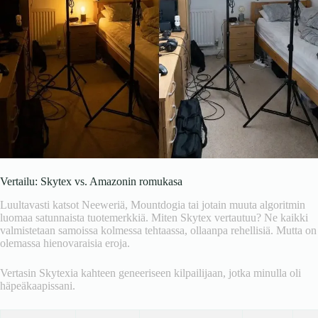
Vertailu: Skytex vs. Amazonin romukasa
Luultavasti katsot Neeweriä, Mountdogia tai jotain muuta algoritmin
luomaa satunnaista tuotemerkkiä. Miten Skytex vertautuu? Ne kaikki
valmistetaan samoissa kolmessa tehtaassa, ollaanpa rehellisiä. Mutta on
olemassa hienovaraisia ​​eroja.
Vertasin Skytexia kahteen geneeriseen kilpailijaan, jotka minulla oli
häpeäkaapissani.