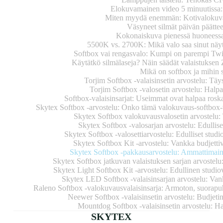
Elokuvamainen video 5 minuutissa:
Miten myydä enemmän: Kotivalokuvas
Väsyneet silmät päivän päättee
Kokonaiskuva pienessä huoneessa:
5500K vs. 2700K: Mikä valo saa sinut näy
Softbox vai rengasvalo: Kumpi on parempi Tw
Käytätkö silmälaseja? Näin säädät valaistuksen 
Mikä on softbox ja mihin s
Torjim Softbox -valaisinsetin arvostelu: Täys
Torjim Softbox -valosetin arvostelu: Halpa
Softbox-valaisinsarjat: Useimmat ovat halpaa roska
Skytex Softbox -arvostelu: Onko tämä valokuvaus-softbox-v
Skytex Softbox valokuvausvalosetin arvostelu: 
Skytex Softbox -valosarjan arvostelu: Edullise
Skytex Softbox -valosettiarvostelu: Edulliset studi
Skytex Softbox Kit -arvostelu: Vankka budjettiva
Skytex Softbox -pakkausarvostelu: Ammattimainen
Skytex Softbox jatkuvan valaistuksen sarjan arvostel
Skytex Light Softbox Kit -arvostelu: Edullinen studi
Skytex LED Softbox -valaisinsarjan arvostelu: Vank
Raleno Softbox -valokuvausvalaisinsarja: Armoton, suorapu
Neewer Softbox -valaisinsetin arvostelu: Budjetin 
Mountdog Softbox -valaisinsetin arvostelu: Ha
SKYTEX