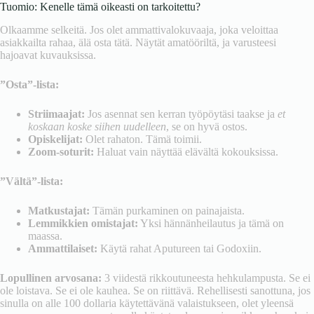
Tuomio: Kenelle tämä oikeasti on tarkoitettu?
Olkaamme selkeitä. Jos olet ammattivalokuvaaja, joka veloittaa
asiakkailta rahaa, älä osta tätä. Näytät amatööriltä, ja varusteesi
hajoavat kuvauksissa.
”Osta”-lista:
Striimaajat:
Jos asennat sen kerran työpöytäsi taakse ja
et
koskaan koske siihen uudelleen
, se on hyvä ostos.
Opiskelijat:
Olet rahaton. Tämä toimii.
Zoom-soturit:
Haluat vain näyttää elävältä kokouksissa.
”Vältä”-lista:
Matkustajat:
Tämän purkaminen on painajaista.
Lemmikkien omistajat:
Yksi hännänheilautus ja tämä on
maassa.
Ammattilaiset:
Käytä rahat Aputureen tai Godoxiin.
Lopullinen arvosana:
3 viidestä rikkoutuneesta hehkulampusta. Se ei
ole loistava. Se ei ole kauhea. Se on riittävä. Rehellisesti sanottuna, jos
sinulla on alle 100 dollaria käytettävänä valaistukseen, olet yleensä