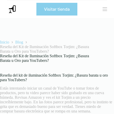
S
Visitar tienda
a
l
t
a
r
a
l
c
Inicio
Blog
o
Reseña del Kit de Iluminación Softbox Torjim: ¿Basura
n
Barata u Oro para YouTubers?
t
Reseña del Kit de Iluminación Softbox Torjim: ¿Basura
e
Barata u Oro para YouTubers?
n
i
d
Reseña del kit de iluminación Softbox Torjim: ¿Basura barata u oro
o
para YouTubers?
Estás intentando iniciar un canal de YouTube o tomar fotos de
productos, pero tu video parece haber sido grabado en una cueva
húmeda. Revisas Amazon y ves el kit Torjim a un precio
increíblemente bajo. En las fotos parece profesional, pero tu instinto te
grita que es demasiado bueno para ser verdad. Tienes miedo de
comprar basura electrónica que se rompa en una semana.