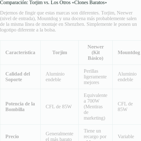
Comparación: Torjim vs. Los Otros «Clones Baratos»
Dejemos de fingir que estas marcas son diferentes. Torjim, Neewer
(nivel de entrada), Mountdog y una docena más probablemente salen
de la misma línea de montaje en Shenzhen. Simplemente le ponen un
logotipo diferente a la bolsa.
Neewer
Característica
Torjim
(Kit
Mountdog
Básico)
Perillas
Calidad del
Aluminio
Aluminio
ligeramente
Soporte
endeble
endeble
mejores
Equivalente
a 700W
Potencia de la
CFL de
CFL de 85W
(Mentiras
Bombilla
85W
de
marketing)
Tiene un
Generalmente
Precio
recargo por
Variable
el más barato