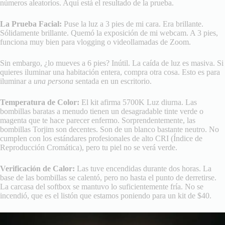
números aleatorios. Aquí está el resultado de la prueba.
La Prueba Facial:
Puse la luz a 3 pies de mi cara. Era brillante.
Sólidamente brillante. Quemó la exposición de mi webcam. A 3 pies,
funciona muy bien para vlogging o videollamadas de Zoom.
Sin embargo, ¿lo mueves a 6 pies? Inútil. La caída de luz es masiva. Si
quieres iluminar una habitación entera, compra otra cosa. Esto es para
iluminar a
una persona
sentada en un escritorio.
Temperatura de Color:
El kit afirma 5700K Luz diurna. Las
bombillas baratas a menudo tienen un desagradable tinte verde o
magenta que te hace parecer enfermo. Sorprendentemente, las
bombillas Torjim son decentes. Son de un blanco bastante neutro. No
cumplen con los estándares profesionales de alto CRI (Índice de
Reproducción Cromática), pero tu piel no se verá verde.
Verificación de Calor:
Las tuve encendidas durante dos horas. La
base de las bombillas se calentó, pero no hasta el punto de derretirse.
La carcasa del softbox se mantuvo lo suficientemente fría. No se
incendió, que es el listón que estamos poniendo para un kit de $40.