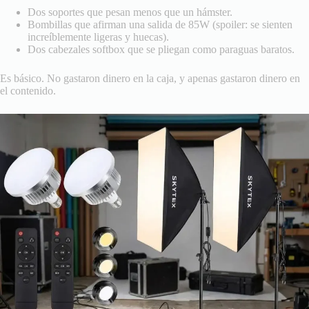
Dos soportes que pesan menos que un hámster.
Bombillas que afirman una salida de 85W (spoiler: se sienten
increíblemente ligeras y huecas).
Dos cabezales softbox que se pliegan como paraguas baratos.
Es básico. No gastaron dinero en la caja, y apenas gastaron dinero en
el contenido.