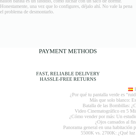
nailon barata es un fastidio, como luchar con un saco de dormir.
Honestamente, una vez que lo configures, déjalo ahí. No vale la pena
el problema de desmontarlo.
PAYMENT METHODS
FAST, RELIABLE DELIVERY
HASSLE-FREE RETURNS
¿Por qué tu pantalla verde es “rui
Más que solo blanco: E
Batalla de las Bombillas: 
Video Cinematográfico en 5 Min
¿Cómo vender por más: Un estudio
¿Ojos cansados al fin
Panorama general en una habitación p
5500K vs. 2700K: ¿Qué luz 