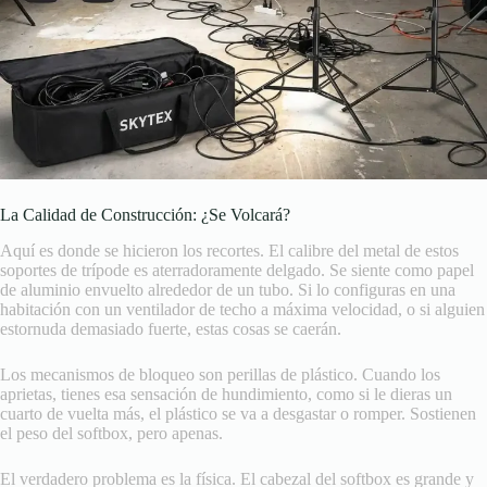
La Calidad de Construcción: ¿Se Volcará?
Aquí es donde se hicieron los recortes. El calibre del metal de estos
soportes de trípode es aterradoramente delgado. Se siente como papel
de aluminio envuelto alrededor de un tubo. Si lo configuras en una
habitación con un ventilador de techo a máxima velocidad, o si alguien
estornuda demasiado fuerte, estas cosas se caerán.
Los mecanismos de bloqueo son perillas de plástico. Cuando los
aprietas, tienes esa sensación de hundimiento, como si le dieras un
cuarto de vuelta más, el plástico se va a desgastar o romper. Sostienen
el peso del softbox, pero apenas.
El verdadero problema es la física. El cabezal del softbox es grande y