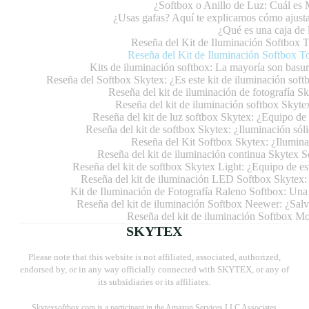
¿Softbox o Anillo de Luz: Cuál es
¿Usas gafas? Aquí te explicamos cómo ajusta
¿Qué es una caja de l
Reseña del Kit de Iluminación Softbox 
Reseña del Kit de Iluminación Softbox T
Kits de iluminación softbox: La mayoría son basura
Reseña del Softbox Skytex: ¿Es este kit de iluminación soft
Reseña del kit de iluminación de fotografía Sk
Reseña del kit de iluminación softbox Skyte
Reseña del kit de luz softbox Skytex: ¿Equipo de
Reseña del kit de softbox Skytex: ¿Iluminación só
Reseña del Kit Softbox Skytex: ¿Ilumina
Reseña del kit de iluminación continua Skytex So
Reseña del kit de softbox Skytex Light: ¿Equipo de e
Reseña del kit de iluminación LED Softbox Skytex: 
Kit de Iluminación de Fotografía Raleno Softbox: Una 
Reseña del kit de iluminación Softbox Neewer: ¿Sal
Reseña del kit de iluminación Softbox M
SKYTEX
Please note that this website is not affiliated, associated, authorized,
endorsed by, or in any way officially connected with SKYTEX, or any of
its subsidiaries or its affiliates.
Skytexsoftbox.com
is a participant in the Amazon Services LLC Associates