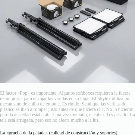
El factor «Pop» es importante. Algunos softboxes requieren la fuerza
de un gorila para encajar las varillas en su lugar. El Skytex utiliza un
mecanismo de anillo de empuje. Es rígido. Sentí que las varillas de
plástico se iban a romper justo antes de que hiciera clic. No lo hicieron,
pero la ansiedad estaba ahí. Una vez montado, el cabezal es pesado. La
tela está arrugada, pero eso no afecta mucho a la luz.
La «prueba de la patada» (calidad de construcción y soportes)