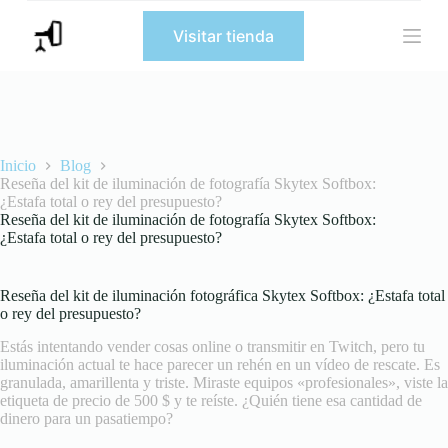
S
Visitar tienda
a
l
t
a
r
a
l
c
Inicio
Blog
o
Reseña del kit de iluminación de fotografía Skytex Softbox:
n
¿Estafa total o rey del presupuesto?
t
Reseña del kit de iluminación de fotografía Skytex Softbox:
e
¿Estafa total o rey del presupuesto?
n
i
d
Reseña del kit de iluminación fotográfica Skytex Softbox: ¿Estafa total
o
o rey del presupuesto?
Estás intentando vender cosas online o transmitir en Twitch, pero tu
iluminación actual te hace parecer un rehén en un vídeo de rescate. Es
granulada, amarillenta y triste. Miraste equipos «profesionales», viste la
etiqueta de precio de 500 $ y te reíste. ¿Quién tiene esa cantidad de
dinero para un pasatiempo?