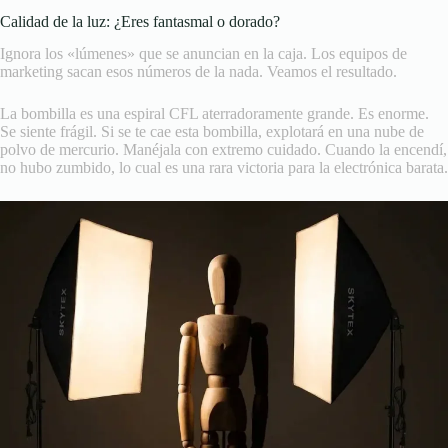
Calidad de la luz: ¿Eres fantasmal o dorado?
Ignora los «lúmenes» que se anuncian en la caja. Los equipos de
marketing sacan esos números de la nada. Veamos el resultado.
La bombilla es una espiral CFL aterradoramente grande. Es enorme.
Se siente frágil. Si se te cae esta bombilla, explotará en una nube de
polvo de mercurio. Manéjala con extremo cuidado. Cuando la encendí,
no hubo zumbido, lo cual es una rara victoria para la electrónica barata.