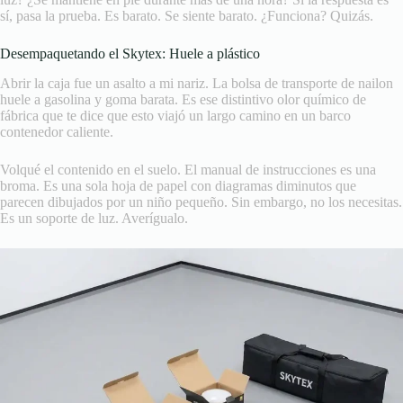
sí, pasa la prueba. Es barato. Se siente barato. ¿Funciona? Quizás.
Desempaquetando el Skytex: Huele a plástico
Abrir la caja fue un asalto a mi nariz. La bolsa de transporte de nailon
huele a gasolina y goma barata. Es ese distintivo olor químico de
fábrica que te dice que esto viajó un largo camino en un barco
contenedor caliente.
Volqué el contenido en el suelo. El manual de instrucciones es una
broma. Es una sola hoja de papel con diagramas diminutos que
parecen dibujados por un niño pequeño. Sin embargo, no los necesitas.
Es un soporte de luz. Averígualo.