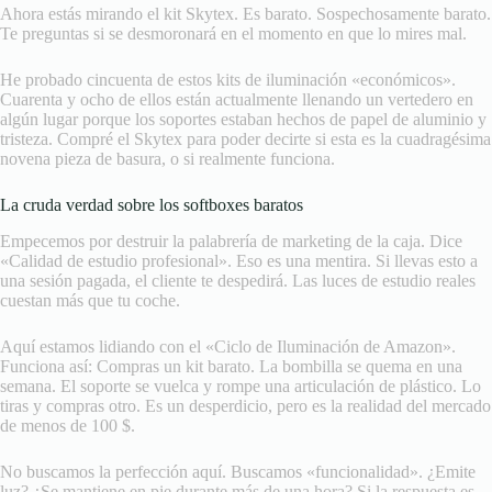
Ahora estás mirando el kit Skytex. Es barato. Sospechosamente barato.
Te preguntas si se desmoronará en el momento en que lo mires mal.
He probado cincuenta de estos kits de iluminación «económicos».
Cuarenta y ocho de ellos están actualmente llenando un vertedero en
algún lugar porque los soportes estaban hechos de papel de aluminio y
tristeza. Compré el Skytex para poder decirte si esta es la cuadragésima
novena pieza de basura, o si realmente funciona.
La cruda verdad sobre los softboxes baratos
Empecemos por destruir la palabrería de marketing de la caja. Dice
«Calidad de estudio profesional». Eso es una mentira. Si llevas esto a
una sesión pagada, el cliente te despedirá. Las luces de estudio reales
cuestan más que tu coche.
Aquí estamos lidiando con el «Ciclo de Iluminación de Amazon».
Funciona así: Compras un kit barato. La bombilla se quema en una
semana. El soporte se vuelca y rompe una articulación de plástico. Lo
tiras y compras otro. Es un desperdicio, pero es la realidad del mercado
de menos de 100 $.
No buscamos la perfección aquí. Buscamos «funcionalidad». ¿Emite
luz? ¿Se mantiene en pie durante más de una hora? Si la respuesta es