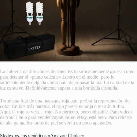
La cubierta de difusión es decente. Es lo suficientemente gruesa como
para detener el «punto caliente» áspero en el medio, pero lo
suficientemente delgada como para dejar pasar la luz. La calidad de la
luz es suave. Definitivamente supera a una bombilla desnuda.
Tomé una foto de una manzana roja para probar la reproducción del
color. En kits más baratos, el rojo parece naranja o marrón turbio.
Aquí, el rojo se veía… rojo. No perfecto, pero utilizable. Para vídeos
de YouTube o para vender zapatillas en eBay, está bien. Para retratos
de alta gama, los tonos de piel se verán un poco apagados.
Skytex vs. los genéricos «Amazon Choice»