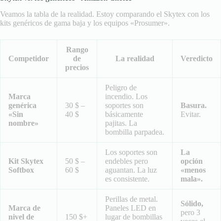
Veamos la tabla de la realidad. Estoy comparando el Skytex con los
kits genéricos de gama baja y los equipos «Prosumer».
Rango
Competidor
de
La realidad
Veredicto
precios
Peligro de
Marca
incendio. Los
genérica
30 $ –
soportes son
Basura.
«Sin
40 $
básicamente
Evitar.
nombre»
pajitas. La
bombilla parpadea.
Los soportes son
La
Kit Skytex
50 $ –
endebles pero
opción
Softbox
60 $
aguantan. La luz
«menos
es consistente.
mala».
Perillas de metal.
Sólido,
Marca de
Paneles LED en
pero 3
nivel de
150 $+
lugar de bombillas