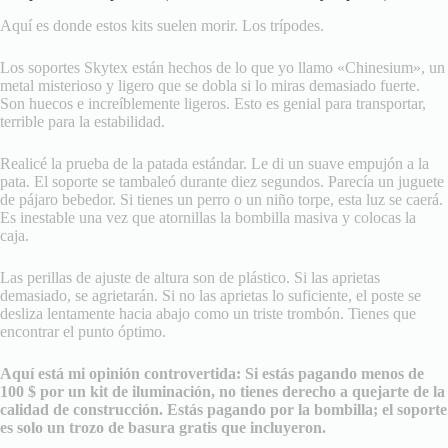
Aquí es donde estos kits suelen morir. Los trípodes.
Los soportes Skytex están hechos de lo que yo llamo «Chinesium», un
metal misterioso y ligero que se dobla si lo miras demasiado fuerte.
Son huecos e increíblemente ligeros. Esto es genial para transportar,
terrible para la estabilidad.
Realicé la prueba de la patada estándar. Le di un suave empujón a la
pata. El soporte se tambaleó durante diez segundos. Parecía un juguete
de pájaro bebedor. Si tienes un perro o un niño torpe, esta luz se caerá.
Es inestable una vez que atornillas la bombilla masiva y colocas la
caja.
Las perillas de ajuste de altura son de plástico. Si las aprietas
demasiado, se agrietarán. Si no las aprietas lo suficiente, el poste se
desliza lentamente hacia abajo como un triste trombón. Tienes que
encontrar el punto óptimo.
Aquí está mi opinión controvertida: Si estás pagando menos de
100 $ por un kit de iluminación, no tienes derecho a quejarte de la
calidad de construcción. Estás pagando por la bombilla; el soporte
es solo un trozo de basura gratis que incluyeron.