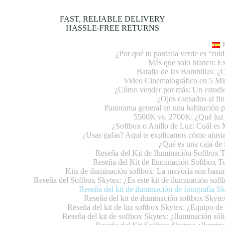
FAST, RELIABLE DELIVERY
HASSLE-FREE RETURNS
¿Por qué tu pantalla verde es “rui
Más que solo blanco: E
Batalla de las Bombillas: 
Video Cinematográfico en 5 Min
¿Cómo vender por más: Un estudio
¿Ojos cansados al fin
Panorama general en una habitación p
5500K vs. 2700K: ¿Qué luz 
¿Softbox o Anillo de Luz: Cuál es
¿Usas gafas? Aquí te explicamos cómo ajusta
¿Qué es una caja de l
Reseña del Kit de Iluminación Softbox 
Reseña del Kit de Iluminación Softbox T
Kits de iluminación softbox: La mayoría son basura
Reseña del Softbox Skytex: ¿Es este kit de iluminación soft
Reseña del kit de iluminación de fotografía Sk
Reseña del kit de iluminación softbox Skyte
Reseña del kit de luz softbox Skytex: ¿Equipo de
Reseña del kit de softbox Skytex: ¿Iluminación só