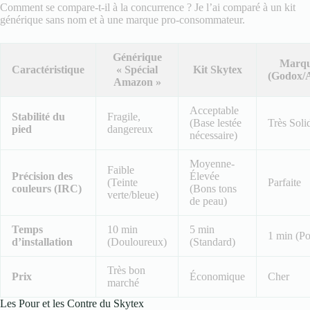
Comment se compare-t-il à la concurrence ? Je l’ai comparé à un kit
générique sans nom et à une marque pro-consommateur.
Générique
Marqu
Caractéristique
« Spécial
Kit Skytex
(Godox/
Amazon »
Acceptable
Stabilité du
Fragile,
(Base lestée
Très Soli
pied
dangereux
nécessaire)
Moyenne-
Faible
Précision des
Élevée
(Teinte
Parfaite
couleurs (IRC)
(Bons tons
verte/bleue)
de peau)
Temps
10 min
5 min
1 min (P
d’installation
(Douloureux)
(Standard)
Très bon
Prix
Économique
Cher
marché
Les Pour et les Contre du Skytex