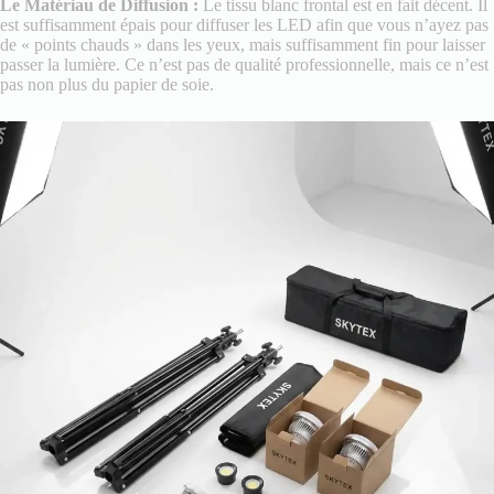
Le Matériau de Diffusion :
Le tissu blanc frontal est en fait décent. Il
est suffisamment épais pour diffuser les LED afin que vous n’ayez pas
de « points chauds » dans les yeux, mais suffisamment fin pour laisser
passer la lumière. Ce n’est pas de qualité professionnelle, mais ce n’est
pas non plus du papier de soie.