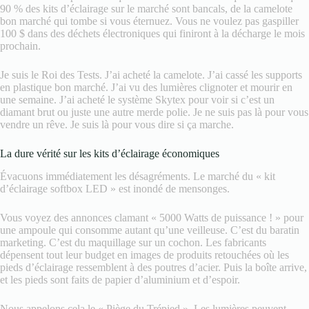
90 % des kits d’éclairage sur le marché sont bancals, de la camelote
bon marché qui tombe si vous éternuez. Vous ne voulez pas gaspiller
100 $ dans des déchets électroniques qui finiront à la décharge le mois
prochain.
Je suis le Roi des Tests. J’ai acheté la camelote. J’ai cassé les supports
en plastique bon marché. J’ai vu des lumières clignoter et mourir en
une semaine. J’ai acheté le système Skytex pour voir si c’est un
diamant brut ou juste une autre merde polie. Je ne suis pas là pour vous
vendre un rêve. Je suis là pour vous dire si ça marche.
La dure vérité sur les kits d’éclairage économiques
Évacuons immédiatement les désagréments. Le marché du « kit
d’éclairage softbox LED » est inondé de mensonges.
Vous voyez des annonces clamant « 5000 Watts de puissance ! » pour
une ampoule qui consomme autant qu’une veilleuse. C’est du baratin
marketing. C’est du maquillage sur un cochon. Les fabricants
dépensent tout leur budget en images de produits retouchées où les
pieds d’éclairage ressemblent à des poutres d’acier. Puis la boîte arrive,
et les pieds sont faits de papier d’aluminium et d’espoir.
Nous appelons cela le « Piège du Trépied ». Les lumières peuvent