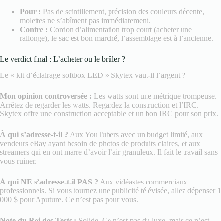
Pour :
Pas de scintillement, précision des couleurs décente,
molettes ne s’abîment pas immédiatement.
Contre :
Cordon d’alimentation trop court (acheter une
rallonge), le sac est bon marché, l’assemblage est à l’ancienne.
Le verdict final : L’acheter ou le brûler ?
Le « kit d’éclairage softbox LED » Skytex vaut-il l’argent ?
Mon opinion controversée :
Les watts sont une métrique trompeuse.
Arrêtez de regarder les watts. Regardez la construction et l’IRC.
Skytex offre une construction acceptable et un bon IRC pour son prix.
À qui s’adresse-t-il ?
Aux YouTubers avec un budget limité, aux
vendeurs eBay ayant besoin de photos de produits claires, et aux
streamers qui en ont marre d’avoir l’air granuleux. Il fait le travail sans
vous ruiner.
À qui NE s’adresse-t-il PAS ?
Aux vidéastes commerciaux
professionnels. Si vous tournez une publicité télévisée, allez dépenser 1
000 $ pour Aputure. Ce n’est pas pour vous.
Note du Roi des Tests :
Solide. Ce n’est pas du luxe, mais ce n’est