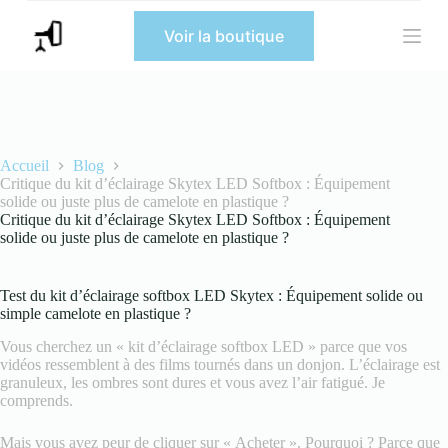
P
Voir la boutique
a
s
s
e
r
a
u
c
Accueil
Blog
o
Critique du kit d’éclairage Skytex LED Softbox : Équipement
n
solide ou juste plus de camelote en plastique ?
t
Critique du kit d’éclairage Skytex LED Softbox : Équipement
e
solide ou juste plus de camelote en plastique ?
n
u
Test du kit d’éclairage softbox LED Skytex : Équipement solide ou
simple camelote en plastique ?
Vous cherchez un « kit d’éclairage softbox LED » parce que vos
vidéos ressemblent à des films tournés dans un donjon. L’éclairage est
granuleux, les ombres sont dures et vous avez l’air fatigué. Je
comprends.
Mais vous avez peur de cliquer sur « Acheter ». Pourquoi ? Parce que