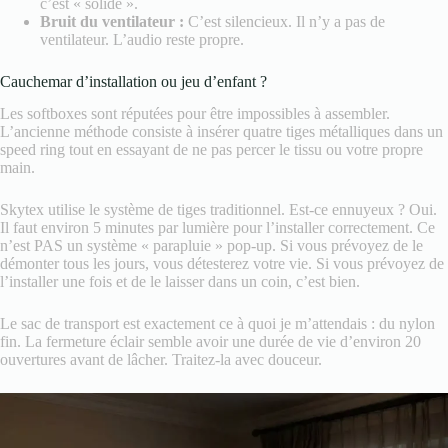
c’est « solide ».
Bruit du ventilateur :
C’est silencieux. Il n’y a pas de
ventilateur. L’audio reste propre.
Cauchemar d’installation ou jeu d’enfant ?
Les softboxes sont réputées pour être impossibles à assembler.
L’ancienne méthode consiste à insérer quatre tiges métalliques dans un
speed ring tout en essayant de ne pas percer le tissu ou votre propre
main.
Skytex utilise le système de tiges traditionnel. Est-ce ennuyeux ? Oui.
Il faut environ 5 minutes par lumière pour l’installer correctement. Ce
n’est PAS un système « parapluie » pop-up. Si vous prévoyez de le
démonter tous les jours, vous détesterez votre vie. Si vous prévoyez de
l’installer une fois et de le laisser dans un coin, c’est bien.
Le sac de transport est exactement ce à quoi je m’attendais : du nylon
fin. La fermeture éclair semble avoir une durée de vie d’environ 20
ouvertures avant de lâcher. Traitez-la avec douceur.