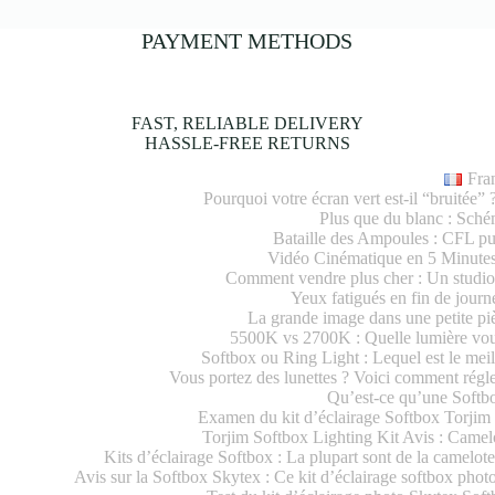
PAYMENT METHODS
FAST, RELIABLE DELIVERY
HASSLE-FREE RETURNS
Fra
Pourquoi votre écran vert est-il “bruitée”
Plus que du blanc : Sch
Bataille des Ampoules : CFL pu
Vidéo Cinématique en 5 Minutes
Comment vendre plus cher : Un studio
Yeux fatigués en fin de jour
La grande image dans une petite piè
5500K vs 2700K : Quelle lumière vous 
Softbox ou Ring Light : Lequel est le me
Vous portez des lunettes ? Voici comment régle
Qu’est-ce qu’une Softbox
Examen du kit d’éclairage Softbox Torjim 
Torjim Softbox Lighting Kit Avis : Came
Kits d’éclairage Softbox : La plupart sont de la camelote
Avis sur la Softbox Skytex : Ce kit d’éclairage softbox photo 