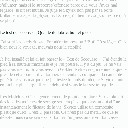
s’allumer, mais si le support s’effondre parce que vous l’avez mal
regardé, le kit est inutile. Je juge le Skytex non pas par sa boîte
brillante, mais par la physique. Est-ce qu’il tient le coup, ou est-ce qu’il
se plie ?
Le test de secousse : Qualité de fabrication et pieds
J’ai sorti les pieds du sac. Première impression ? Bof. C’est léger. C’est
bien pour le voyage, mauvais pour la stabilité.
Je l’ai installé et lui ai fait passer le « Test de Secousse ». J’ai étendu le
pied à sa hauteur maximale et je l’ai poussé. Il y a du jeu. Je ne vais
pas vous mentir. Si vous avez un Golden Retriever qui remue la queue
près de cet appareil, il va tomber. Cependant, comparé à la camelote
générique sans marque que j’ai testée le mois dernier, le Skytex a une
empreinte plus large. Il reste debout si vous le laissez tranquille.
Les Molettes :
C’est généralement le point de rupture. Sur la plupart
des kits, les molettes de serrage sont en plastique cassant qui abîme
instantanément le filetage de la vis. Skytex utilise un composite
plastique durci. C’est… passable. Ce n’est pas du métal, ce que je
déteste, mais ça se serre sans donner l’impression de vouloir casser.